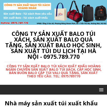
CÔNG TY SẢN XUẤT BALO TÚI
XÁCH, SẢN XUẤT BALO QUÀ
TẶNG, SẢN XUẤT BALO HỌC SINH,
SẢN XUẤT TÚI DU LỊCH TẠI HÀ
NỘI - 0975.789.770
CÔNG TY SẢN XUẤT BALO TÚI XÁCH XUẤT KHẨU HOÀNG
NGÂN CHUYÊN SẢN XUẤT BALO TÚI XÁCH, CẶP HỌC SINH,
BÁN BUÔN BALO CẶP TÚI VALI QUÀ TẶNG, SẢN XUẤT
THEO YÊU CẦU. TEL: 0975789770
Nhà máy sản xuất túi xuất khẩu