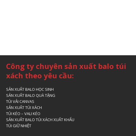
Công ty chuyên sản xuất balo túi
xách theo yêu cầu:
SẢN XUẤT BALO HỌC SINH
SẢN XUẤT BALO QUÀ TẶNG
TÚI VẢI CANVAS
SẢN XUẤT TÚI XÁCH
TÚI KÉO – VALI KÉO
SẢN XUẤT BALO TÚI XÁCH XUẤT KHẨU
TÚI GIỮ NHIỆT