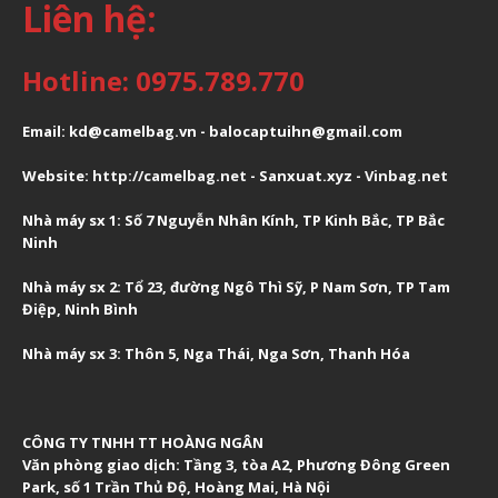
Liên hệ:
Hotline: 0975.789.770
Email: kd@camelbag.vn - balocaptuihn@gmail.com
Website:
ht
tp://camelbag.net
- Sanxuat.xyz -
Vinbag.net
Nhà máy sx 1: Số 7 Nguyễn Nhân Kính, TP Kinh Bắc, TP Bắc
Ninh
Nhà máy sx 2: Tổ 23, đường Ngô Thì Sỹ, P Nam Sơn, TP Tam
Điệp, Ninh Bình
Nhà máy sx 3: Thôn 5, Nga Thái, Nga Sơn, Thanh Hóa
CÔNG TY TNHH TT HOÀNG NGÂN
Văn phòng giao dịch:
Tầng 3, tòa A2, Phương Đông Green
Park, số 1 Trần Thủ Độ, Hoàng Mai, Hà Nội