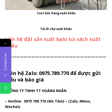
Cont bốc hàng xuất khẩu
Túi đi chợ xuất khẩu
Liên hệ đặt sản xuất balo túi xách xuất
←
khẩu
Contact Us
———————————————————————————
—
Liên hệ Zalo:
0975.789.770
để được gửi
mẫu và báo giá
– CÔNG TY TNHH TT HOÀNG NGÂN
– Hotline: 0975 789 770 (Ms Tâm) – (Zalo, iMess,
Wechat)