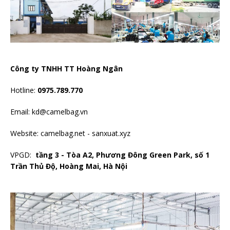
Công ty TNHH TT Hoàng Ngân
Hotline:
0975.789.770
Email: kd@camelbag.vn
Website:
camelbag.net
-
sanxuat.xyz
VPGD:
tầng 3 - Tòa A2, Phương Đông Green Park, số 1
Trần Thủ Độ, Hoàng Mai, Hà Nội