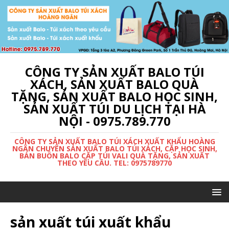
CÔNG TY SẢN XUẤT BALO TÚI
XÁCH, SẢN XUẤT BALO QUÀ
TẶNG, SẢN XUẤT BALO HỌC SINH,
SẢN XUẤT TÚI DU LỊCH TẠI HÀ
NỘI - 0975.789.770
CÔNG TY SẢN XUẤT BALO TÚI XÁCH XUẤT KHẨU HOÀNG
NGÂN CHUYÊN SẢN XUẤT BALO TÚI XÁCH, CẶP HỌC SINH,
BÁN BUÔN BALO CẶP TÚI VALI QUÀ TẶNG, SẢN XUẤT
THEO YÊU CẦU. TEL: 0975789770
sản xuất túi xuất khẩu