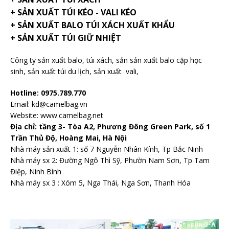
+ SẢN XUẤT TÚI KÉO - VALI KÉO
+ SẢN XUẤT BALO TÚI XÁCH XUẤT KHẨU
+ SẢN XUẤT TÚI GIỮ NHIỆT
Công ty sản xuất balo
, túi xách, sản sản xuất balo cặp học
sinh,
sản xuất túi du lịch
,
sản xuất vali
,
Hotline: 0975.789.770
Email: kd@camelbag.vn
Website:
www.camelbag.net
Địa chỉ: tầng 3- Tòa A2, Phương Đông Green Park, số 1
Trần Thủ Độ, Hoàng Mai, Hà Nội
Nhà máy sản xuất 1: số 7 Nguyễn Nhân Kính, Tp Bắc Ninh
Nhà máy sx 2: Đường Ngô Thì Sỹ, Phườn Nam Sơn, Tp Tam
Điệp, Ninh Bình
Nhà máy sx 3 : Xóm 5, Nga Thái, Nga Sơn, Thanh Hóa