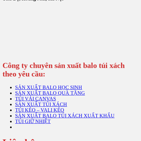
Công ty chuyên sản xuất balo túi xách
theo yêu cầu:
SẢN XUẤT BALO HỌC SINH
SẢN XUẤT BALO QUÀ TẶNG
TÚI VẢI CANVAS
SẢN XUẤT TÚI XÁCH
TÚI KÉO – VALI KÉO
SẢN XUẤT BALO TÚI XÁCH XUẤT KHẨU
TÚI GIỮ NHIỆT