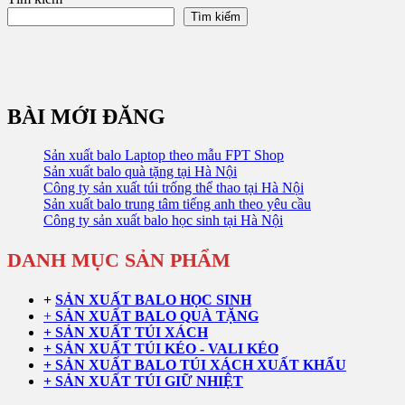
trang
Tìm kiếm
bài
viết
BÀI MỚI ĐĂNG
Sản xuất balo Laptop theo mẫu FPT Shop
Sản xuất balo quà tặng tại Hà Nội
Công ty sản xuất túi trống thể thao tại Hà Nội
Sản xuất balo trung tâm tiếng anh theo yêu cầu
Công ty sản xuất balo học sinh tại Hà Nội
DANH MỤC SẢN PHẨM
+
SẢN XUẤT BALO HỌC SINH
+
SẢN XUẤT BALO QUÀ TẶNG
+ SẢN XUẤT TÚI XÁCH
+ SẢN XUẤT TÚI KÉO - VALI KÉO
+ SẢN XUẤT BALO TÚI XÁCH XUẤT KHẨU
+ SẢN XUẤT TÚI GIỮ NHIỆT