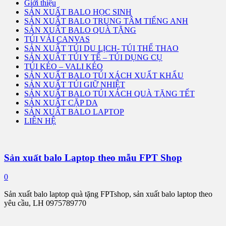
Giới thiệu
SẢN XUẤT BALO HỌC SINH
SẢN XUẤT BALO TRUNG TÂM TIẾNG ANH
SẢN XUẤT BALO QUÀ TẶNG
TÚI VẢI CANVAS
SẢN XUẤT TÚI DU LỊCH- TÚI THỂ THAO
SẢN XUẤT TÚI Y TẾ – TÚI DỤNG CỤ
TÚI KÉO – VALI KÉO
SẢN XUẤT BALO TÚI XÁCH XUẤT KHẨU
SẢN XUẤT TÚI GIỮ NHIỆT
SẢN XUẤT BALO TÚI XÁCH QUÀ TẶNG TẾT
SẢN XUẤT CẶP DA
SẢN XUẤT BALO LAPTOP
LIÊN HỆ
Sản xuất balo Laptop theo mẫu FPT Shop
0
Sản xuất balo laptop quà tặng FPTshop, sản xuất balo laptop theo
yêu cầu, LH 0975789770