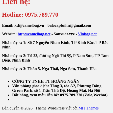
Liên hệ:
Hotline: 0975.789.770
Email: kd@camelbag.vn - balocaptuihn@gmail.com
Website:
ht
tp://camelbag.net
- Sanxuat.xyz -
Vinbag.net
Nhà máy sx 1: Số 7 Nguyễn Nhân Kính, TP Kinh Bắc, TP Bắc
Ninh
Nhà máy sx 2: Tổ 23, đường Ngô Thì Sỹ, P Nam Sơn, TP Tam
Điệp, Ninh Bình
Nhà máy sx 3: Thôn 5, Nga Thái, Nga Sơn, Thanh Hóa
CÔNG TY TNHH TT HOÀNG NGÂN
Văn phòng giao dịch:
Tầng 3, tòa A2, Phương Đông
Green Park, số 1 Trần Thủ Độ, Hoàng Mai, Hà Nội
Đặt hàng, xem mẫu liên hệ: 0975.789.770 (Zalo,Wechat)
Bản quyền © 2026 | Theme WordPress viết bởi
MH Themes