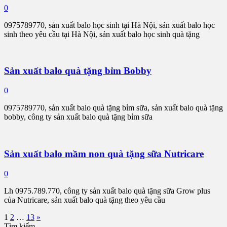
0
0975789770, sản xuất balo học sinh tại Hà Nội, sản xuất balo học
sinh theo yêu cầu tại Hà Nội, sản xuất balo học sinh quà tặng
Sản xuất balo quà tặng bỉm Bobby
0
0975789770, sản xuất balo quà tặng bỉm sữa, sản xuất balo quà tặng
bobby, công ty sản xuất balo quà tặng bỉm sữa
Sản xuất balo mầm non quà tặng sữa Nutricare
0
Lh 0975.789.770, công ty sản xuất balo quà tặng sữa Grow plus
của Nutricare, sản xuất balo quà tặng theo yêu cầu
Phân
1
2
…
13
»
Tìm kiếm