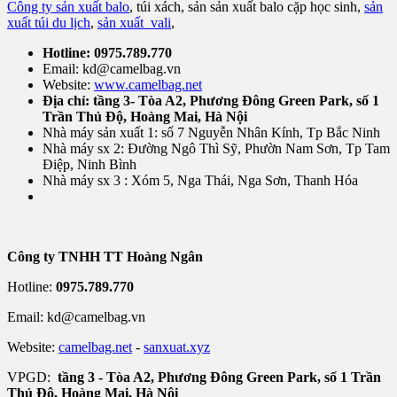
Công ty sản xuất balo
, túi xách, sản sản xuất balo cặp học sinh,
sản
xuất túi du lịch
,
sản xuất vali
,
Hotline: 0975.789.770
Email: kd@camelbag.vn
Website:
www.camelbag.net
Địa chỉ: tầng 3- Tòa A2, Phương Đông Green Park, số 1
Trần Thủ Độ, Hoàng Mai, Hà Nội
Nhà máy sản xuất 1: số 7 Nguyễn Nhân Kính, Tp Bắc Ninh
Nhà máy sx 2: Đường Ngô Thì Sỹ, Phườn Nam Sơn, Tp Tam
Điệp, Ninh Bình
Nhà máy sx 3 : Xóm 5, Nga Thái, Nga Sơn, Thanh Hóa
Công ty TNHH TT Hoàng Ngân
Hotline:
0975.789.770
Email: kd@camelbag.vn
Website:
camelbag.net
-
sanxuat.xyz
VPGD:
tầng 3 - Tòa A2, Phương Đông Green Park, số 1 Trần
Thủ Độ, Hoàng Mai, Hà Nội