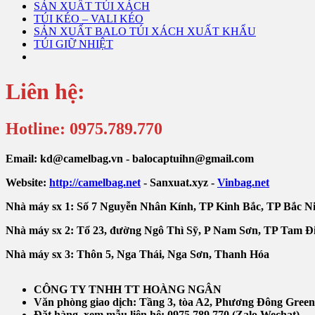
SẢN XUẤT TÚI XÁCH
TÚI KÉO – VALI KÉO
SẢN XUẤT BALO TÚI XÁCH XUẤT KHẨU
TÚI GIỮ NHIỆT
Liên hệ:
Hotline: 0975.789.770
Email: kd@camelbag.vn - balocaptuihn@gmail.com
Website:
ht
tp://camelbag.net
- Sanxuat.xyz -
Vinbag.net
Nhà máy sx 1: Số 7 Nguyễn Nhân Kính, TP Kinh Bắc, TP Bắc N
Nhà máy sx 2: Tổ 23, đường Ngô Thì Sỹ, P Nam Sơn, TP Tam Đ
Nhà máy sx 3: Thôn 5, Nga Thái, Nga Sơn, Thanh Hóa
CÔNG TY TNHH TT HOÀNG NGÂN
Văn phòng giao dịch:
Tầng 3, tòa A2, Phương Đông Green
Đặt hàng, xem mẫu liên hệ: 0975.789.770 (Zalo,Wechat)