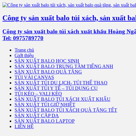
Công ty sản xuất balo túi xách, sản xuất bal
Công ty sản xuất balo túi xách xuất khẩu Hoàng Ngân 
Tel: 0975789770
Trang chủ
Giới thiệu
SẢN XUẤT BALO HỌC SINH
SẢN XUẤT BALO TRUNG TÂM TIẾNG ANH
SẢN XUẤT BALO QUÀ TẶNG
TÚI VẢI CANVAS
SẢN XUẤT TÚI DU LỊCH- TÚI THỂ THAO
SẢN XUẤT TÚI Y TẾ – TÚI DỤNG CỤ
TÚI KÉO – VALI KÉO
SẢN XUẤT BALO TÚI XÁCH XUẤT KHẨU
SẢN XUẤT TÚI GIỮ NHIỆT
SẢN XUẤT BALO TÚI XÁCH QUÀ TẶNG TẾT
SẢN XUẤT CẶP DA
SẢN XUẤT BALO LAPTOP
LIÊN HỆ