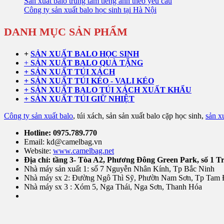
Sản xuất balo trung tâm tiếng anh theo yêu cầu
Công ty sản xuất balo học sinh tại Hà Nội
DANH MỤC SẢN PHẨM
+
SẢN XUẤT BALO HỌC SINH
+
SẢN XUẤT BALO QUÀ TẶNG
+ SẢN XUẤT TÚI XÁCH
+ SẢN XUẤT TÚI KÉO - VALI KÉO
+ SẢN XUẤT BALO TÚI XÁCH XUẤT KHẨU
+ SẢN XUẤT TÚI GIỮ NHIỆT
Công ty sản xuất balo
, túi xách, sản sản xuất balo cặp học sinh,
sản xu
Hotline: 0975.789.770
Email: kd@camelbag.vn
Website:
www.camelbag.net
Địa chỉ: tầng 3- Tòa A2, Phương Đông Green Park, số 1 
Nhà máy sản xuất 1: số 7 Nguyễn Nhân Kính, Tp Bắc Ninh
Nhà máy sx 2: Đường Ngô Thì Sỹ, Phườn Nam Sơn, Tp Tam 
Nhà máy sx 3 : Xóm 5, Nga Thái, Nga Sơn, Thanh Hóa