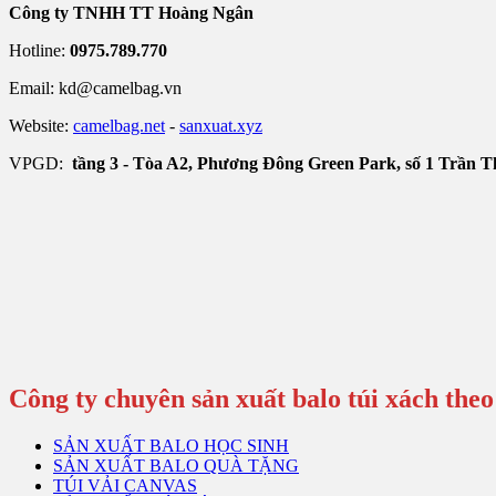
Công ty TNHH TT Hoàng Ngân
Hotline:
0975.789.770
Email: kd@camelbag.vn
Website:
camelbag.net
-
sanxuat.xyz
VPGD:
tầng 3 - Tòa A2, Phương Đông Green Park, số 1 Trần 
Công ty chuyên sản xuất balo túi xách theo
SẢN XUẤT BALO HỌC SINH
SẢN XUẤT BALO QUÀ TẶNG
TÚI VẢI CANVAS