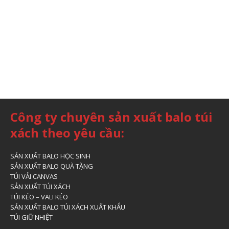
Công ty chuyên sản xuất balo túi
xách theo yêu cầu:
SẢN XUẤT BALO HỌC SINH
SẢN XUẤT BALO QUÀ TẶNG
TÚI VẢI CANVAS
SẢN XUẤT TÚI XÁCH
TÚI KÉO – VALI KÉO
SẢN XUẤT BALO TÚI XÁCH XUẤT KHẨU
TÚI GIỮ NHIỆT