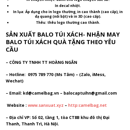
In
decal
nhiệt.
In lụa
: Áp dụng cho in
logo
thường, in cao thành (cao cấp), in
dạ quang (nổi bật) và in
3D (cao cấp)
.
Thêu
: thêu logo thường cao thành.
SẢN XUẤT BALO TÚI XÁCH- NHẬN MAY
BALO TÚI XÁCH QUÀ TẶNG THEO YÊU
CẦU
– CÔNG TY TNHH TT HOÀNG NGÂN
– Hotline: 0975 789 770 (Ms Tâm) – (Zalo, iMess,
Wechat)
– Email: kd@camelbag.vn – balocaptuihn@gmail.com
Website :
www.sanxuat.xyz
–
http:camelbag.net
– Địa chỉ VP: Số 02, tầng 1, tòa CT8B khu đô thị Đại
Thanh, Thanh Trì, Hà Nội.