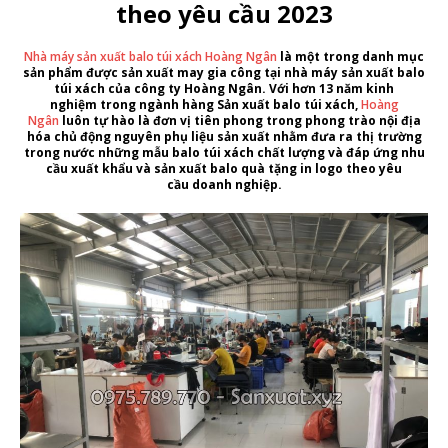
theo yêu cầu 2023
Nhà máy sản xuất balo túi xách Hoàng Ngân
là một trong danh mục
sản phẩm được sản xuất may gia công tại
nhà máy sản xuất balo
túi xách
của
công ty Hoàng Ngân
. Với hơn
13 năm kinh
nghiệm
trong ngành hàng
Sản xuất balo túi xách
,
Hoàng
Ngân
luôn tự hào là đơn vị tiên phong trong phong trào nội địa
hóa chủ động nguyên phụ liệu sản xuất nhằm đưa ra thị trường
trong nước những
mẫu balo túi xách
chất lượng và đáp ứng nhu
cầu xuất khẩu và
sản xuất balo quà tặng in logo theo yêu
cầu doanh nghiệp
.