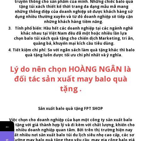
truyền thông cho sản phẩm của mình. Những chiếc balo quà
tặng túi xách thiết kế thời trang đa dạng mẫu mã mang
những thông điệp của doanh nghiệp sẽ được khách hàng sử
dụng nhiều thường xuyên và từ đó doanh nghiệp sẽ tiếp cận
những khách hàng tiềm năng.
Tính phổ biến:
Hầu hết các doanh nghiệp tại các ngành nghề
khác nhau tại Việt Nam đều đã một hoặc nhiều lần lựa
chọn
balo túi xách quà tặng
cho chiến dịch Marketing, tri ân,
quảng bá, khuyến mại kích cầu tiêu dùng.
Tiết kiệm chi phí:
So với ngân sách làm quà tặng khác thì
balo
quà tặng
luôn được tối ưu chi phí nhất và ý nghĩa.
Lý do nên chọn HOÀNG NGÂN là
đối tác sản xuất may balo quà
tặng .
Sản xuất balo quà tặng FPT SHOP
Việc chọn cho doanh nghiệp của bạn một
công ty sản xuất balo
quà tặng
với giá thành hợp lý và đi kèm với chất lượng, khiến cho
←
rất nhiều doanh nghiệp quan tâm. Bởi trên thị trường hiện nay
có rất nhiều nơi
sản xuất balo túi du lịch siêu nhẹ cao cấp, các sơ
sở Xưởng may balo quà tặng theo yêu cầu, may gia công balo giá