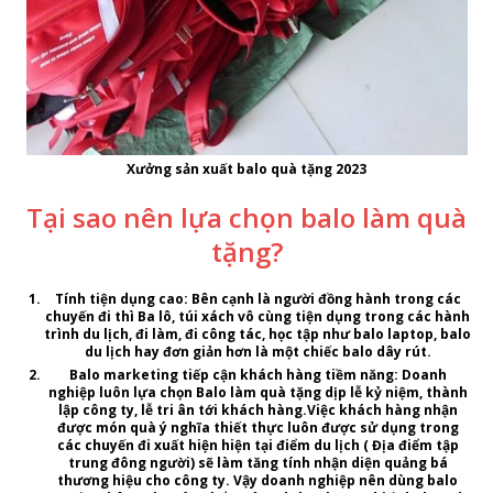
Xưởng sản xuất balo quà tặng 2023
Tại sao nên lựa chọn balo làm quà
tặng?
Tính tiện dụng cao
: Bên cạnh là người đồng hành trong các
chuyến đi thì Ba lô, túi xách vô cùng tiện dụng trong các hành
trình du lịch, đi làm, đi công tác, học tập như balo laptop, balo
du lịch hay đơn giản hơn là một chiếc balo dây rút.
Balo marketing tiếp cận khách hàng tiềm năng
: Doanh
nghiệp luôn lựa chọn
Balo làm quà tặng
dịp lễ kỷ niệm, thành
lập công ty, lễ tri ân tới khách hàng.Việc khách hàng nhận
được món quà ý nghĩa thiết thực luôn được sử dụng trong
các chuyến đi xuất hiện hiện tại điểm du lịch ( Địa điểm tập
trung đông người) sẽ làm tăng tính nhận diện quảng bá
thương hiệu cho công ty. Vậy doanh nghiệp nên dùng balo