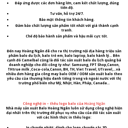
Đáp ứng được các đơn hàng lớn, cam kết chất lượng, đúng
tiến độ.
Tư vấn, hỗ trợ 24/7.
Bảo mật thông tin khách hàng.
Đảm bảo chất lượng sản phẩm tốt nhất với giá thành cạnh
tranh.
Chế độ bảo hành sản phẩm và hậu mãi cực tốt.
Đến nay Hoàng Ngân đã cho ra thị trường nội địa hàng triệu sản
phẩm
balo du lịch
,
balo trẻ em, balo laptop, balo hành lý…
Bên
cạnh đó
Camelbal
cũng là đối tác sản xuất balo du lịch quảng bá
doanh nghiệp cho đôi công ty như:
Samsung, FPT Shop
,Canon,
THtrue milk ,
Coca-cola,Canon, BH, TH, Viet Travel, UTravel,
…và
nhiều đơn hàng
gia công may balo OEM / ODM sản xuất balo theo
yêu cầu của
thương hiệu danh tiếng trong và ngoài nước với thị
trường phổ biến như
Mỹ, Nhật, Hàn, Pháp, Canada…
Công nghệ in – thêu logo balo của H
oàng Ngân
Nhà máy sản xuất Balo Hoàng Ngân
luôn sử dụng công nghệ hiện
đại nhất trên thị trường để phục vụ nhu cầu của đối tác sản xuất
với các hình thức in thêu logo:
In chuyển nhiệt: dành cho
logo
chuyển sắc
3D.