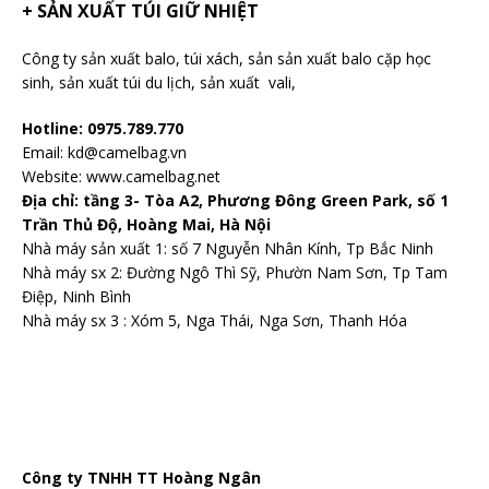
+ SẢN XUẤT TÚI GIỮ NHIỆT
Công ty sản xuất balo
, túi xách, sản sản xuất balo cặp học
sinh,
sản xuất túi du lịch
,
sản xuất vali
,
Hotline: 0975.789.770
Email: kd@camelbag.vn
Website:
www.camelbag.net
Địa chỉ: tầng 3- Tòa A2, Phương Đông Green Park, số 1
Trần Thủ Độ, Hoàng Mai, Hà Nội
Nhà máy sản xuất 1: số 7 Nguyễn Nhân Kính, Tp Bắc Ninh
Nhà máy sx 2: Đường Ngô Thì Sỹ, Phườn Nam Sơn, Tp Tam
Điệp, Ninh Bình
Nhà máy sx 3 : Xóm 5, Nga Thái, Nga Sơn, Thanh Hóa
Công ty TNHH TT Hoàng Ngân