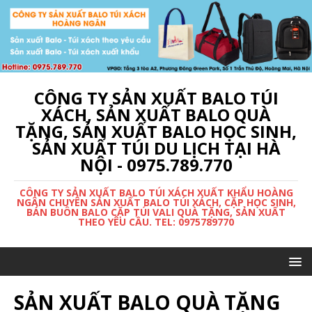
CÔNG TY SẢN XUẤT BALO TÚI
XÁCH, SẢN XUẤT BALO QUÀ
TẶNG, SẢN XUẤT BALO HỌC SINH,
SẢN XUẤT TÚI DU LỊCH TẠI HÀ
NỘI - 0975.789.770
CÔNG TY SẢN XUẤT BALO TÚI XÁCH XUẤT KHẨU HOÀNG
NGÂN CHUYÊN SẢN XUẤT BALO TÚI XÁCH, CẶP HỌC SINH,
BÁN BUÔN BALO CẶP TÚI VALI QUÀ TẶNG, SẢN XUẤT
THEO YÊU CẦU. TEL: 0975789770
SẢN XUẤT BALO QUÀ TẶNG