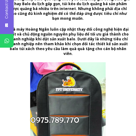
Contact Us
rẻ
hay Balo du lịch gấp gọn, túi kéo du lịch quảng bá sản phẩm
được quảng bá nhiều trên internet. Nhưng không phải địa chỉ
nào cũng đủ kinh nghiệm để có thể đáp ứng được tiêu chí như
bạn mong muốn.
Nhà máy Hoàng Ngân
luôn cập nhật thay đổi công nghệ hiện đại
nhất và chủ động nguồn nguyên phụ liệu để tối ưu giá thành cho
doanh nghiệp khi
đặt sản xuất balo.
Dưới đây là những tiêu chí
doanh nghiệp nên tham khảo khi chọn đối tác
thiết kế sản xuất
balo túi xách theo yêu cầu làm quà quà tặng
cho cán bộ nhân
viên.