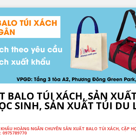
T BALO TÚI XÁCH, SẢN XUẤ
C SINH, SẢN XUẤT TÚI DU L
 KHẨU HOÀNG NGÂN CHUYÊN SẢN XUẤT BALO TÚI XÁCH, CẶP HỌC
 0975789770