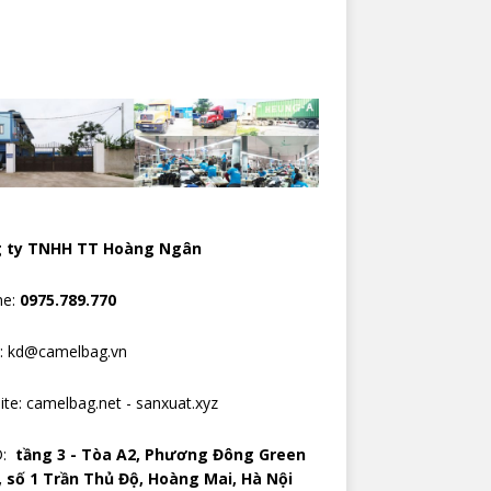
 ty TNHH TT Hoàng Ngân
ne:
0975.789.770
l: kd@camelbag.vn
ite:
camelbag.net
-
sanxuat.xyz
D:
tầng 3 - Tòa A2, Phương Đông Green
, số 1 Trần Thủ Độ, Hoàng Mai, Hà Nội