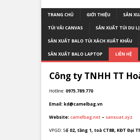
TRANG CHỦ
GIỚI THIỆU
SẢN XU
TÚI VẢI CANVAS
SẢN XUẤT TÚI DU L
SẢN XUẤT BALO TÚI XÁCH XUẤT KHẨU
SẢN XUẤT BALO LAPTOP
LIÊN HỆ
Công ty TNHH TT Ho
Hotline:
0975.789.770
Email: kd@camelbag.vn
Website:
camelbag.net
–
sanxuat.xyz
VPGD: S
ố 02, tầng 1, toà CT8B, KĐT Đại T