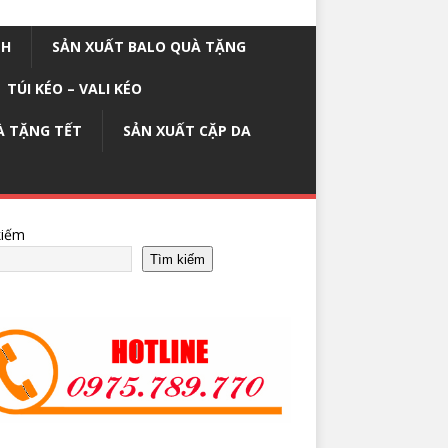
NH
SẢN XUẤT BALO QUÀ TẶNG
TÚI KÉO – VALI KÉO
À TẶNG TẾT
SẢN XUẤT CẶP DA
kiếm
Tìm kiếm