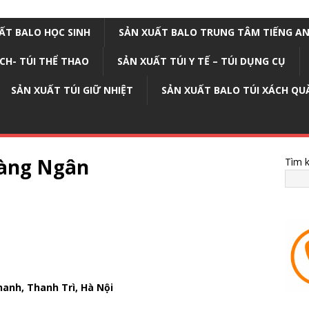
ẤT BALO HỌC SINH
SẢN XUẤT BALO TRUNG TÂM TIẾNG A
ỊCH- TÚI THỂ THAO
SẢN XUẤT TÚI Y TẾ – TÚI DỤNG CỤ
SẢN XUẤT TÚI GIỮ NHIỆT
SẢN XUẤT BALO TÚI XÁCH QU
àng Ngân
Tìm 
hanh, Thanh Trì, Hà Nội