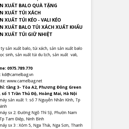
N XUẤT BALO QUÀ TẶNG
ẢN XUẤT TÚI XÁCH
N XUẤT TÚI KÉO - VALI KÉO
ẢN XUẤT BALO TÚI XÁCH XUẤT KHẨU
ẢN XUẤT TÚI GIỮ NHIỆT
ty sản xuất balo
, túi xách, sản sản xuất balo
ọc sinh,
sản xuất túi du lịch
,
sản xuất vali
,
ine: 0975.789.770
l: kd@camelbag.vn
ite:
www.camelbag.net
chỉ: tầng 3- Tòa A2, Phương Đông Green
, số 1 Trần Thủ Độ, Hoàng Mai, Hà Nội
áy sản xuất 1: số 7 Nguyễn Nhân Kính, Tp
Ninh
máy sx 2: Đường Ngô Thì Sỹ, Phườn Nam
Tp Tam Điệp, Ninh Bình
áy sx 3 : Xóm 5, Nga Thái, Nga Sơn, Thanh