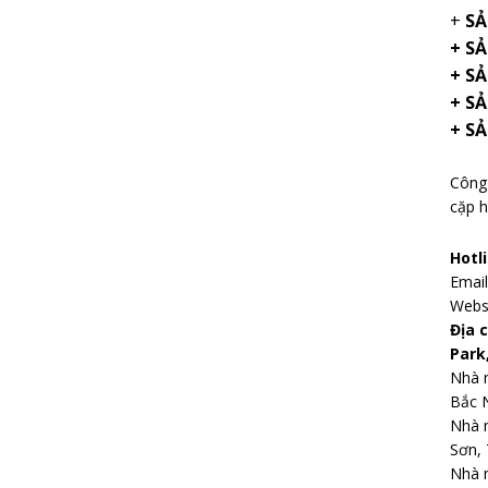
+
SẢ
+ S
+ SẢ
+ S
+ S
Công 
cặp h
Hotl
Emai
Webs
Địa 
Park
Nhà m
Bắc 
Nhà 
Sơn, 
Nhà m