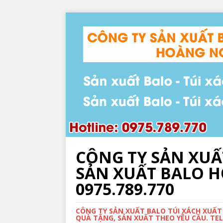
CÔNG TY SẢN XUẤ
SẢN XUẤT BALO HỌ
0975.789.770
CÔNG TY SẢN XUẤT BALO TÚI XÁCH XUẤT
QUÀ TẶNG, SẢN XUẤT THEO YÊU CẦU. TEL: