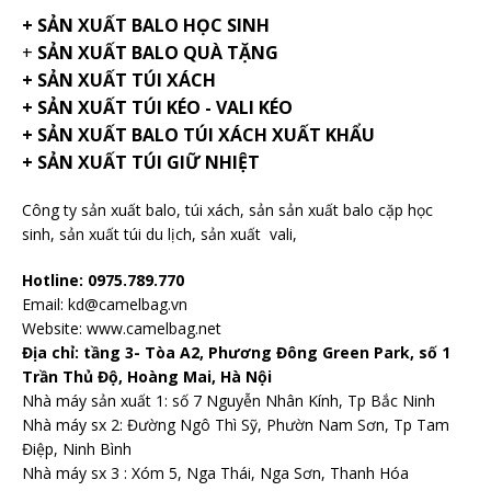
+
SẢN XUẤT BALO HỌC SINH
+
SẢN XUẤT BALO QUÀ TẶNG
+ SẢN XUẤT TÚI XÁCH
+ SẢN XUẤT TÚI KÉO - VALI KÉO
+ SẢN XUẤT BALO TÚI XÁCH XUẤT KHẨU
+ SẢN XUẤT TÚI GIỮ NHIỆT
Công ty sản xuất balo
, túi xách, sản sản xuất balo cặp học
sinh,
sản xuất túi du lịch
,
sản xuất vali
,
Hotline: 0975.789.770
Email: kd@camelbag.vn
Website:
www.camelbag.net
Địa chỉ: tầng 3- Tòa A2, Phương Đông Green Park, số 1
Trần Thủ Độ, Hoàng Mai, Hà Nội
Nhà máy sản xuất 1: số 7 Nguyễn Nhân Kính, Tp Bắc Ninh
Nhà máy sx 2: Đường Ngô Thì Sỹ, Phườn Nam Sơn, Tp Tam
Điệp, Ninh Bình
Nhà máy sx 3 : Xóm 5, Nga Thái, Nga Sơn, Thanh Hóa