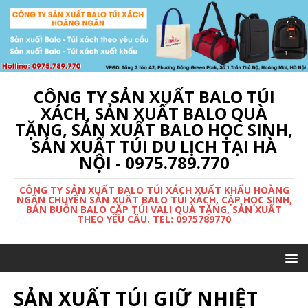
CÔNG TY SẢN XUẤT BALO TÚI
XÁCH, SẢN XUẤT BALO QUÀ
TẶNG, SẢN XUẤT BALO HỌC SINH,
SẢN XUẤT TÚI DU LỊCH TẠI HÀ
NỘI - 0975.789.770
CÔNG TY SẢN XUẤT BALO TÚI XÁCH XUẤT KHẨU HOÀNG
NGÂN CHUYÊN SẢN XUẤT BALO TÚI XÁCH, CẶP HỌC SINH,
BÁN BUÔN BALO CẶP TÚI VALI QUÀ TẶNG, SẢN XUẤT
THEO YÊU CẦU. TEL: 0975789770
SẢN XUẤT TÚI GIỮ NHIỆT