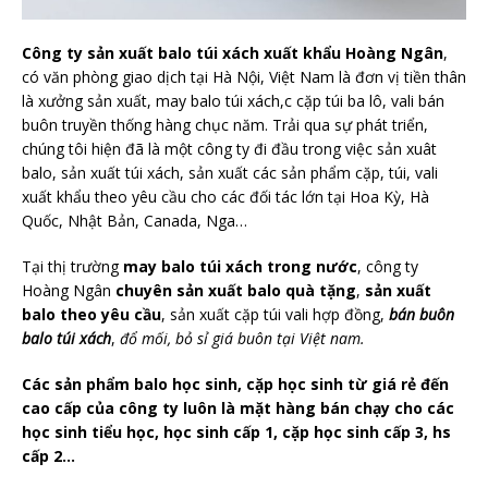
Công ty sản xuất balo túi xách xuất khẩu Hoàng Ngân
,
có văn phòng giao dịch tại Hà Nội, Việt Nam là đơn vị tiền thân
là xưởng sản xuất, may balo túi xách,c cặp túi ba lô, vali bán
buôn truyền thống hàng chục năm. Trải qua sự phát triển,
chúng tôi hiện đã là một công ty đi đầu trong việc sản xuât
balo, sản xuất túi xách, sản xuất các sản phẩm cặp, túi, vali
xuất khẩu theo yêu cầu cho các đối tác lớn tại Hoa Kỳ, Hà
Quốc, Nhật Bản, Canada, Nga…
Tại thị trường
may balo túi xách trong nước
, công ty
Hoàng Ngân
chuyên sản xuất balo quà tặng
,
sản xuất
balo theo yêu cầu
, sản xuất cặp túi vali hợp đồng,
bán buôn
balo túi xách
,
đổ mối, bỏ sỉ giá buôn tại Việt nam.
Các sản phẩm balo học sinh, cặp học sinh từ giá rẻ đến
cao cấp của công ty luôn là mặt hàng bán chạy cho các
học sinh tiểu học, học sinh cấp 1, cặp học sinh cấp 3, hs
cấp 2…