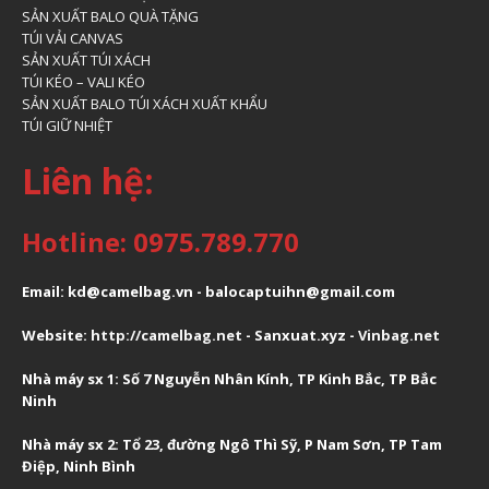
SẢN XUẤT BALO QUÀ TẶNG
TÚI VẢI CANVAS
SẢN XUẤT TÚI XÁCH
TÚI KÉO – VALI KÉO
SẢN XUẤT BALO TÚI XÁCH XUẤT KHẨU
TÚI GIỮ NHIỆT
Liên hệ:
Hotline: 0975.789.770
Email: kd@camelbag.vn - balocaptuihn@gmail.com
Website:
ht
tp://camelbag.net
- Sanxuat.xyz -
Vinbag.net
Nhà máy sx 1: Số 7 Nguyễn Nhân Kính, TP Kinh Bắc, TP Bắc
Ninh
Nhà máy sx 2: Tổ 23, đường Ngô Thì Sỹ, P Nam Sơn, TP Tam
Điệp, Ninh Bình