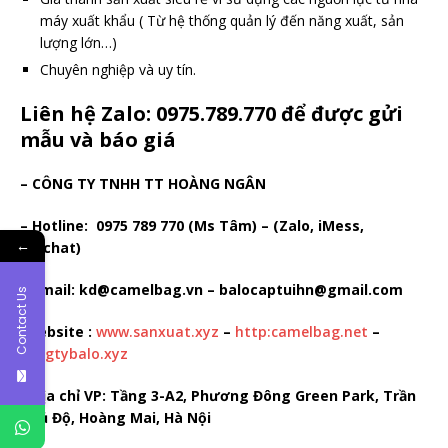
máy xuất khẩu ( Từ hệ thống quản lý đến năng xuất, sản
lượng lớn…)
Chuyên nghiệp và uy tín.
Liên hệ Zalo:
0975.789.770
để được gửi
mẫu và báo giá
– CÔNG TY TNHH TT HOÀNG NGÂN
– Hotline: 0975 789 770 (Ms Tâm) – (Zalo, iMess,
←
Wechat)
– Email: kd@camelbag.vn – balocaptuihn@gmail.com
Contact Us
Website :
www.sanxuat.xyz
–
http:camelbag.net
–
congtybalo.xyz
– Địa chỉ VP: Tầng 3-A2, Phương Đông Green Park, Trần
Thủ Độ, Hoàng Mai, Hà Nội