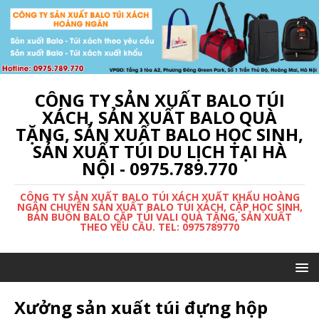
CÔNG TY SẢN XUẤT BALO TÚI
XÁCH, SẢN XUẤT BALO QUÀ
TẶNG, SẢN XUẤT BALO HỌC SINH,
SẢN XUẤT TÚI DU LỊCH TẠI HÀ
NỘI - 0975.789.770
CÔNG TY SẢN XUẤT BALO TÚI XÁCH XUẤT KHẨU HOÀNG
NGÂN CHUYÊN SẢN XUẤT BALO TÚI XÁCH, CẶP HỌC SINH,
BÁN BUÔN BALO CẶP TÚI VALI QUÀ TẶNG, SẢN XUẤT
THEO YÊU CẦU. TEL: 0975789770
Xưởng sản xuất túi đựng hộp