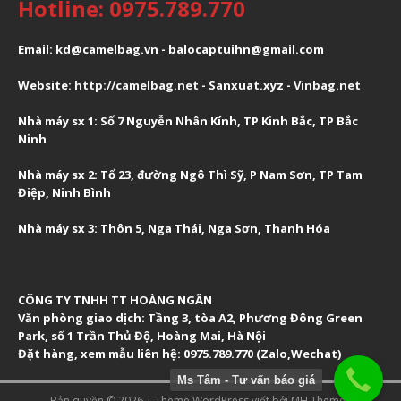
Hotline: 0975.789.770
Email: kd@camelbag.vn - balocaptuihn@gmail.com
Website:
ht
tp://camelbag.net
- Sanxuat.xyz -
Vinbag.net
Nhà máy sx 1: Số 7 Nguyễn Nhân Kính, TP Kinh Bắc, TP Bắc
Ninh
Nhà máy sx 2: Tổ 23, đường Ngô Thì Sỹ, P Nam Sơn, TP Tam
Điệp, Ninh Bình
Nhà máy sx 3: Thôn 5, Nga Thái, Nga Sơn, Thanh Hóa
CÔNG TY TNHH TT HOÀNG NGÂN
Văn phòng giao dịch:
Tầng 3, tòa A2, Phương Đông Green
Park, số 1 Trần Thủ Độ, Hoàng Mai, Hà Nội
Đặt hàng, xem mẫu liên hệ: 0975.789.770 (Zalo,Wechat)
Ms Tâm - Tư vấn báo giá
Bản quyền © 2026 | Theme WordPress viết bởi
MH Themes