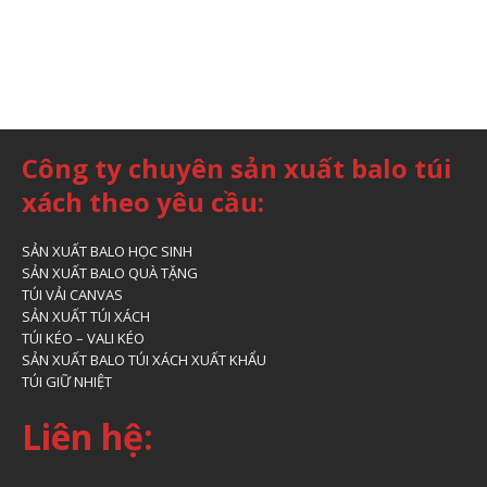
Công ty chuyên sản xuất balo túi
xách theo yêu cầu:
SẢN XUẤT BALO HỌC SINH
SẢN XUẤT BALO QUÀ TẶNG
TÚI VẢI CANVAS
SẢN XUẤT TÚI XÁCH
TÚI KÉO – VALI KÉO
SẢN XUẤT BALO TÚI XÁCH XUẤT KHẨU
TÚI GIỮ NHIỆT
Liên hệ: