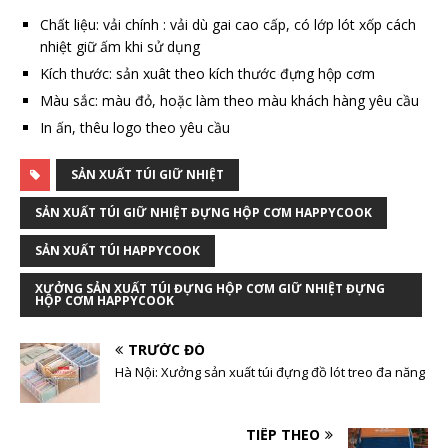
Chất liệu: vải chính : vải dù gai cao cấp, có lớp lót xốp cách
nhiệt giữ ấm khi sử dụng
Kích thước: sản xuât theo kích thước đựng hộp cơm
Màu sắc: màu đỏ, hoặc làm theo màu khách hàng yêu cầu
In ấn, thêu logo theo yêu cầu
SẢN XUẤT TÚI GIỮ NHIỆT
SẢN XUẤT TÚI GIỮ NHIỆT ĐỰNG HỘP CƠM HAPPYCOOK
SẢN XUẤT TÚI HAPPYCOOK
XƯỞNG SẢN XUẤT TÚI ĐỰNG HỘP CƠM GIỮ NHIỆT ĐỰNG
HỘP CƠM HAPPYCOOK
TRƯỚC ĐÓ
Hà Nội: Xưởng sản xuất túi đựng đồ lót treo đa năng
TIẾP THEO