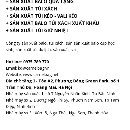
+
SẢN XUẤT BALO QUÀ TẶNG
+ SẢN XUẤT TÚI XÁCH
+ SẢN XUẤT TÚI KÉO - VALI KÉO
+ SẢN XUẤT BALO TÚI XÁCH XUẤT KHẨU
+ SẢN XUẤT TÚI GIỮ NHIỆT
Công ty sản xuất balo
, túi xách, sản sản xuất balo cặp học
sinh,
sản xuất túi du lịch
,
sản xuất vali
,
Hotline: 0975.789.770
Email: kd@camelbag.vn
Website:
www.camelbag.net
Địa chỉ: tầng 3- Tòa A2, Phương Đông Green Park, số 1
Trần Thủ Độ, Hoàng Mai, Hà Nội
Nhà máy sản xuất 1: số 7 Nguyễn Nhân Kính, Tp Bắc Ninh
Nhà máy sx 2: Đường Ngô Thì Sỹ, Phườn Nam Sơn, Tp Tam
Điệp, Ninh Bình
Nhà máy sx 3 : Xóm 5, Nga Thái, Nga Sơn, Thanh Hóa