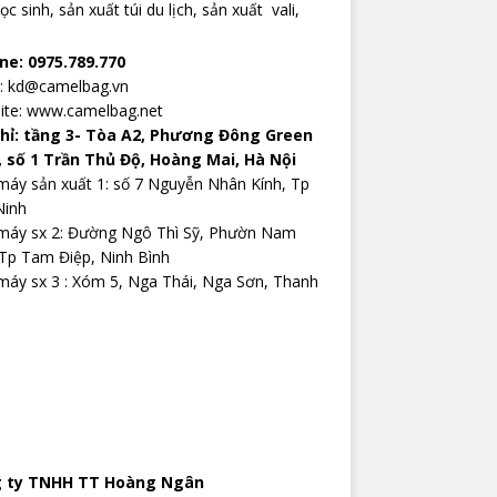
ọc sinh,
sản xuất túi du lịch
,
sản xuất vali
,
ine: 0975.789.770
l: kd@camelbag.vn
ite:
www.camelbag.net
chỉ: tầng 3- Tòa A2, Phương Đông Green
, số 1 Trần Thủ Độ, Hoàng Mai, Hà Nội
áy sản xuất 1: số 7 Nguyễn Nhân Kính, Tp
Ninh
máy sx 2: Đường Ngô Thì Sỹ, Phườn Nam
Tp Tam Điệp, Ninh Bình
áy sx 3 : Xóm 5, Nga Thái, Nga Sơn, Thanh
 ty TNHH TT Hoàng Ngân