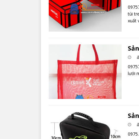
09757
túi t
xuất
Sản
09757
lưới 
Sản
0975.