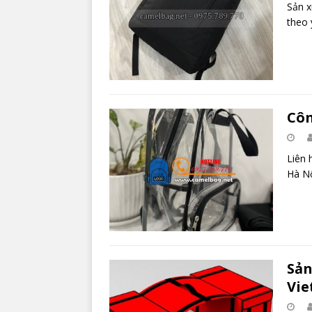
Sản x
theo 
Côn
Liên 
Hà Nộ
Sản
Vie