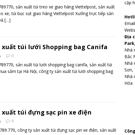
cặp h
89770, sản xuất túi treo xe giao hàng Viettelpost, sản xuất
reo xe, túi bọc sọt giao hàng Viettelpost Xưởng trực tiếp sản
Hotl
 và
[…]
Emai
Webs
Địa 
Park
 xuất túi lưới Shopping bag Canifa
Nhà m
0
Bắc 
Nhà 
89770, sản xuất túi lưới shopping bag canifa, sản xuất túi
Sơn, 
mua sắm tại Hà Nội, công ty sản xuất túi lưới shopping bag
Nhà m
Hóa
 xuất túi đựng sạc pin xe điện
0
789.770, công ty sản xuất túi đựng sạc pin xe điện, sản xuất
Công