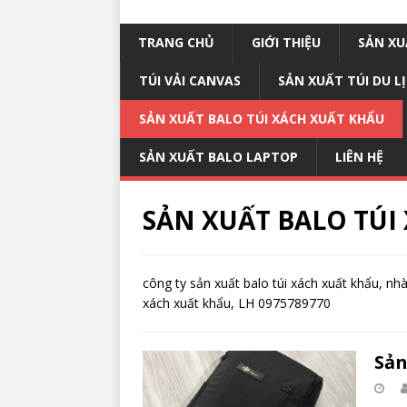
TRANG CHỦ
GIỚI THIỆU
SẢN XU
TÚI VẢI CANVAS
SẢN XUẤT TÚI DU L
SẢN XUẤT BALO TÚI XÁCH XUẤT KHẨU
SẢN XUẤT BALO LAPTOP
LIÊN HỆ
SẢN XUẤT BALO TÚI
công ty sản xuất balo túi xách xuất khẩu, nhà
xách xuất khẩu, LH 0975789770
Sản