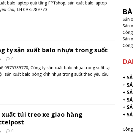
uất balo laptop quà tặng FPTshop, sản xuất balo laptop
yêu cầu, LH 0975789770
BÀ
Sản 
Sản x
Công 
Sản x
Công 
g ty sản xuất balo nhựa trong suốt
0
DA
hệ 0975789770, Công ty sản xuất balo nhựa trong suốt tại
i, sản xuất balo bóng kính nhựa trong suốt theo yêu cầu
+
SẢ
+
SẢ
+ S
+ SẢ
+ S
 xuất túi treo xe giao hàng
+ S
ttelpost
Công 
0