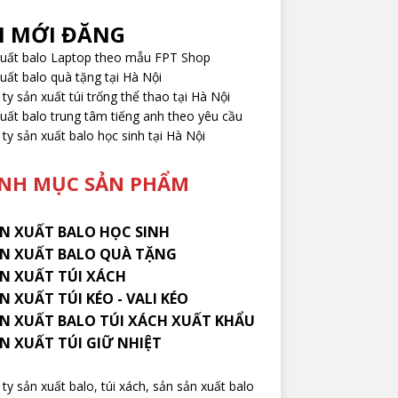
I MỚI ĐĂNG
xuất balo Laptop theo mẫu FPT Shop
uất balo quà tặng tại Hà Nội
ty sản xuất túi trống thể thao tại Hà Nội
uất balo trung tâm tiếng anh theo yêu cầu
ty sản xuất balo học sinh tại Hà Nội
NH MỤC SẢN PHẨM
N XUẤT BALO HỌC SINH
N XUẤT BALO QUÀ TẶNG
ẢN XUẤT TÚI XÁCH
N XUẤT TÚI KÉO - VALI KÉO
ẢN XUẤT BALO TÚI XÁCH XUẤT KHẨU
ẢN XUẤT TÚI GIỮ NHIỆT
ty sản xuất balo
, túi xách, sản sản xuất balo