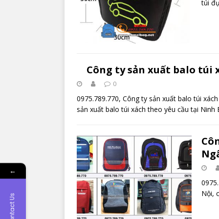
túi đ
Công ty sản xuất balo túi 
0
0975.789.770, Công ty sản xuất balo túi xách 
sản xuất balo túi xách theo yêu cầu tại Ninh 
Côn
Ngâ
←
0975.
Nội, 
Contact Us