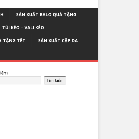
NH
SẢN XUẤT BALO QUÀ TẶNG
TÚI KÉO – VALI KÉO
À TẶNG TẾT
SẢN XUẤT CẶP DA
kiếm
Tìm kiếm