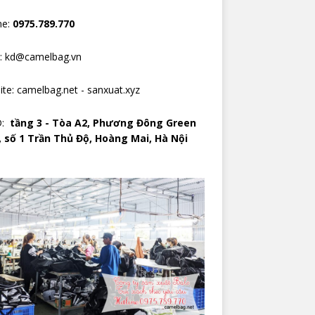
ne:
0975.789.770
l: kd@camelbag.vn
ite:
camelbag.net
-
sanxuat.xyz
D:
tầng 3 - Tòa A2, Phương Đông Green
, số 1 Trần Thủ Độ, Hoàng Mai, Hà Nội