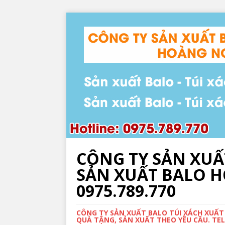
CÔNG TY SẢN XUẤ
SẢN XUẤT BALO HỌ
0975.789.770
CÔNG TY SẢN XUẤT BALO TÚI XÁCH XUẤT
QUÀ TẶNG, SẢN XUẤT THEO YÊU CẦU. TEL: