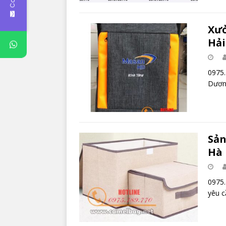
Xưở
Hả
0975.
Dương
Sản
Hà 
0975.
yêu c