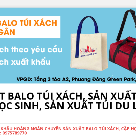
T BALO TÚI XÁCH, SẢN XUẤ
C SINH, SẢN XUẤT TÚI DU L
 KHẨU HOÀNG NGÂN CHUYÊN SẢN XUẤT BALO TÚI XÁCH, CẶP HỌC
 0975789770