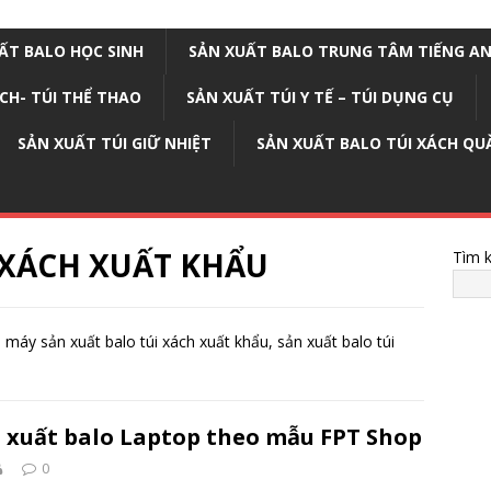
ẤT BALO HỌC SINH
SẢN XUẤT BALO TRUNG TÂM TIẾNG A
ỊCH- TÚI THỂ THAO
SẢN XUẤT TÚI Y TẾ – TÚI DỤNG CỤ
SẢN XUẤT TÚI GIỮ NHIỆT
SẢN XUẤT BALO TÚI XÁCH QU
 XÁCH XUẤT KHẨU
Tìm 
 máy sản xuất balo túi xách xuất khẩu, sản xuất balo túi
 xuất balo Laptop theo mẫu FPT Shop
0