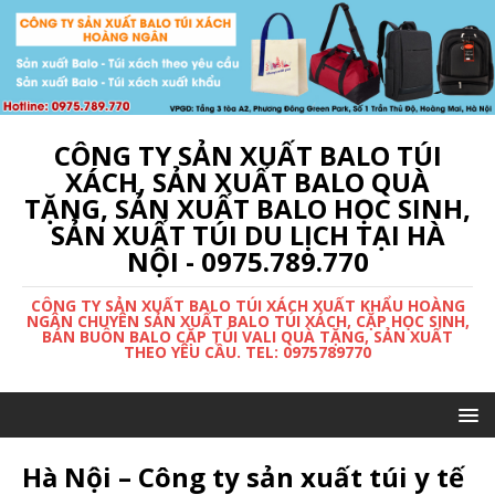
CÔNG TY SẢN XUẤT BALO TÚI
XÁCH, SẢN XUẤT BALO QUÀ
TẶNG, SẢN XUẤT BALO HỌC SINH,
SẢN XUẤT TÚI DU LỊCH TẠI HÀ
NỘI - 0975.789.770
CÔNG TY SẢN XUẤT BALO TÚI XÁCH XUẤT KHẨU HOÀNG
NGÂN CHUYÊN SẢN XUẤT BALO TÚI XÁCH, CẶP HỌC SINH,
BÁN BUÔN BALO CẶP TÚI VALI QUÀ TẶNG, SẢN XUẤT
THEO YÊU CẦU. TEL: 0975789770
Hà Nội – Công ty sản xuất túi y tế