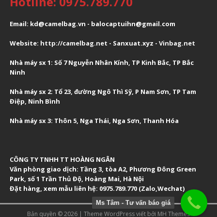
Hotline: 0975.789.770
Email: kd@camelbag.vn - balocaptuihn@gmail.com
Website:
ht
tp://camelbag.net
- Sanxuat.xyz -
Vinbag.net
Nhà máy sx 1: Số 7 Nguyễn Nhân Kính, TP Kinh Bắc, TP Bắc
Ninh
Nhà máy sx 2: Tổ 23, đường Ngô Thì Sỹ, P Nam Sơn, TP Tam
Điệp, Ninh Bình
Nhà máy sx 3: Thôn 5, Nga Thái, Nga Sơn, Thanh Hóa
CÔNG TY TNHH TT HOÀNG NGÂN
Văn phòng giao dịch:
Tầng 3, tòa A2, Phương Đông Green
Park, số 1 Trần Thủ Độ, Hoàng Mai, Hà Nội
Đặt hàng, xem mẫu liên hệ: 0975.789.770 (Zalo,Wechat)
Ms Tâm - Tư vấn báo giá
Bản quyền © 2026 | Theme WordPress viết bởi
MH Themes