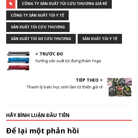
CÔNG TY SẢN XUẤT TÚI CỨU THƯƠNG GIÁ RẺ
CÔNG TY SẢN XUẤT TÚI Y TẾ
SẢN XUẤT TÚI CỨU THƯƠNG
SẢN XUẤT TÚI SƠ CỨU THƯƠNG
SẢN XUẤT TÚI Y TẾ
TRƯỚC ĐÓ
Xưởng sản xuất túi đựng thảm Yoga
TIẾP THEO
Thanh lý balo học sinh làm từ thiện giá rẻ
HÃY BÌNH LUẬN ĐẦU TIÊN
Để lại một phản hồi