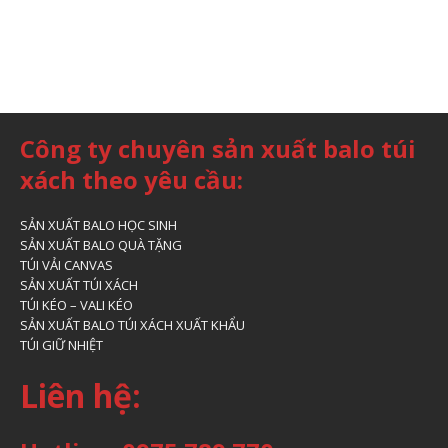
Công ty chuyên sản xuất balo túi
xách theo yêu cầu:
SẢN XUẤT BALO HỌC SINH
SẢN XUẤT BALO QUÀ TẶNG
TÚI VẢI CANVAS
SẢN XUẤT TÚI XÁCH
TÚI KÉO – VALI KÉO
SẢN XUẤT BALO TÚI XÁCH XUẤT KHẨU
TÚI GIỮ NHIỆT
Liên hệ: