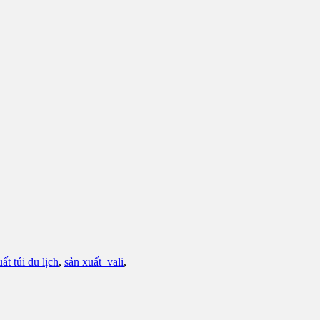
ất túi du lịch
,
sản xuất vali
,