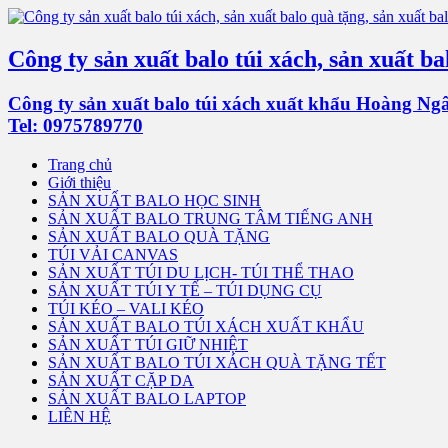
Công ty sản xuất balo túi xách, sản xuất bal
Công ty sản xuất balo túi xách xuất khẩu Hoàng Ngân 
Tel: 0975789770
Trang chủ
Giới thiệu
SẢN XUẤT BALO HỌC SINH
SẢN XUẤT BALO TRUNG TÂM TIẾNG ANH
SẢN XUẤT BALO QUÀ TẶNG
TÚI VẢI CANVAS
SẢN XUẤT TÚI DU LỊCH- TÚI THỂ THAO
SẢN XUẤT TÚI Y TẾ – TÚI DỤNG CỤ
TÚI KÉO – VALI KÉO
SẢN XUẤT BALO TÚI XÁCH XUẤT KHẨU
SẢN XUẤT TÚI GIỮ NHIỆT
SẢN XUẤT BALO TÚI XÁCH QUÀ TẶNG TẾT
SẢN XUẤT CẶP DA
SẢN XUẤT BALO LAPTOP
LIÊN HỆ