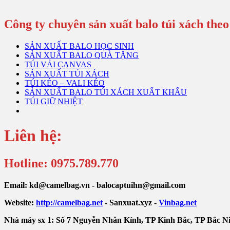
Công ty chuyên sản xuất balo túi xách theo
SẢN XUẤT BALO HỌC SINH
SẢN XUẤT BALO QUÀ TẶNG
TÚI VẢI CANVAS
SẢN XUẤT TÚI XÁCH
TÚI KÉO – VALI KÉO
SẢN XUẤT BALO TÚI XÁCH XUẤT KHẨU
TÚI GIỮ NHIỆT
Liên hệ:
Hotline: 0975.789.770
Email: kd@camelbag.vn - balocaptuihn@gmail.com
Website:
ht
tp://camelbag.net
- Sanxuat.xyz -
Vinbag.net
Nhà máy sx 1: Số 7 Nguyễn Nhân Kính, TP Kinh Bắc, TP Bắc N