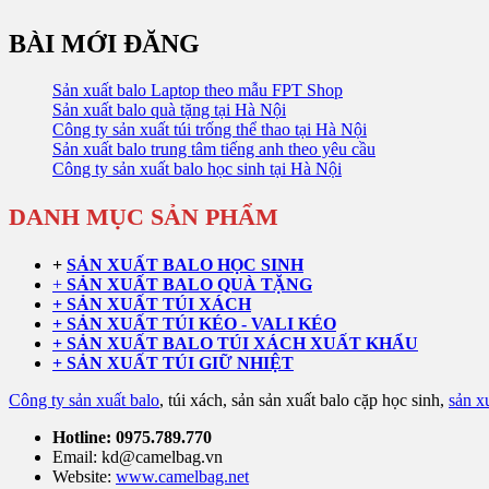
BÀI MỚI ĐĂNG
Sản xuất balo Laptop theo mẫu FPT Shop
Sản xuất balo quà tặng tại Hà Nội
Công ty sản xuất túi trống thể thao tại Hà Nội
Sản xuất balo trung tâm tiếng anh theo yêu cầu
Công ty sản xuất balo học sinh tại Hà Nội
DANH MỤC SẢN PHẨM
+
SẢN XUẤT BALO HỌC SINH
+
SẢN XUẤT BALO QUÀ TẶNG
+ SẢN XUẤT TÚI XÁCH
+ SẢN XUẤT TÚI KÉO - VALI KÉO
+ SẢN XUẤT BALO TÚI XÁCH XUẤT KHẨU
+ SẢN XUẤT TÚI GIỮ NHIỆT
Công ty sản xuất balo
, túi xách, sản sản xuất balo cặp học sinh,
sản xu
Hotline: 0975.789.770
Email: kd@camelbag.vn
Website:
www.camelbag.net