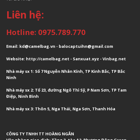
Liên hệ:
Hotline: 0975.789.770
Email: kd@camelbag.vn - balocaptuihn@gmail.com
Website:
ht
tp://camelbag.net
- Sanxuat.xyz -
Vinbag.net
Nhà máy sx 1: Số 7 Nguyễn Nhân Kính, TP Kinh Bắc, TP Bắc
Ninh
Nhà máy sx 2: Tổ 23, đường Ngô Thì Sỹ, P Nam Sơn, TP Tam
Điệp, Ninh Bình
Nhà máy sx 3: Thôn 5, Nga Thái, Nga Sơn, Thanh Hóa
CÔNG TY TNHH TT HOÀNG NGÂN
Văn phòng giao dịch:
Tầng 3, tòa A2, Phương Đông Green