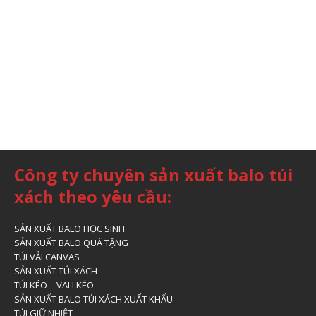
Công ty chuyên sản xuất balo túi
xách theo yêu cầu:
SẢN XUẤT BALO HỌC SINH
SẢN XUẤT BALO QUÀ TẶNG
TÚI VẢI CANVAS
SẢN XUẤT TÚI XÁCH
TÚI KÉO – VALI KÉO
SẢN XUẤT BALO TÚI XÁCH XUẤT KHẨU
TÚI GIỮ NHIỆT