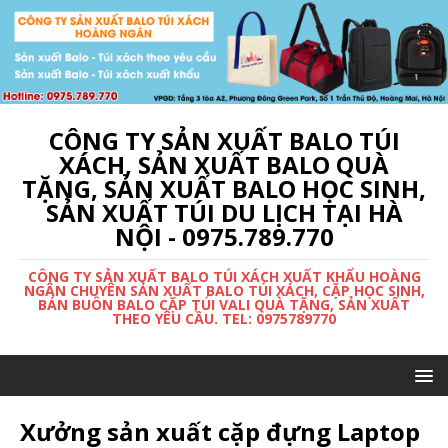
CÔNG TY SẢN XUẤT BALO TÚI
XÁCH, SẢN XUẤT BALO QUÀ
TẶNG, SẢN XUẤT BALO HỌC SINH,
SẢN XUẤT TÚI DU LỊCH TẠI HÀ
NỘI - 0975.789.770
CÔNG TY SẢN XUẤT BALO TÚI XÁCH XUẤT KHẨU HOÀNG
NGÂN CHUYÊN SẢN XUẤT BALO TÚI XÁCH, CẶP HỌC SINH,
BÁN BUÔN BALO CẶP TÚI VALI QUÀ TẶNG, SẢN XUẤT
THEO YÊU CẦU. TEL: 0975789770
Xưởng sản xuất cặp đựng Laptop