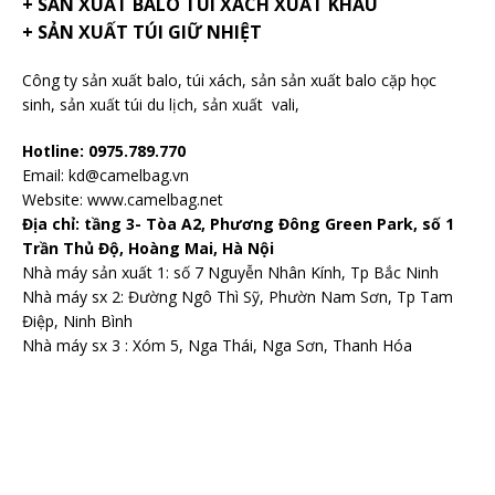
+ SẢN XUẤT BALO TÚI XÁCH XUẤT KHẨU
+ SẢN XUẤT TÚI GIỮ NHIỆT
Công ty sản xuất balo
, túi xách, sản sản xuất balo cặp học
sinh,
sản xuất túi du lịch
,
sản xuất vali
,
Hotline: 0975.789.770
Email: kd@camelbag.vn
Website:
www.camelbag.net
Địa chỉ: tầng 3- Tòa A2, Phương Đông Green Park, số 1
Trần Thủ Độ, Hoàng Mai, Hà Nội
Nhà máy sản xuất 1: số 7 Nguyễn Nhân Kính, Tp Bắc Ninh
Nhà máy sx 2: Đường Ngô Thì Sỹ, Phườn Nam Sơn, Tp Tam
Điệp, Ninh Bình
Nhà máy sx 3 : Xóm 5, Nga Thái, Nga Sơn, Thanh Hóa