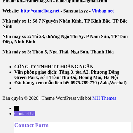
Email: kd@camelbag.vn - balocaptuihn@gmail.com
Website:
ht
tp://camelbag.net
- Sanxuat.xyz -
Vinbag.net
Nhà máy sx 1: Số 7 Nguyễn Nhân Kính, TP Kinh Bắc, TP Bắc
Ninh
Nhà máy sx 2: Tổ 23, đường Ngô Thì Sỹ, P Nam Sơn, TP Tam
Điệp, Ninh Bình
Nhà máy sx 3: Thôn 5, Nga Thái, Nga Sơn, Thanh Hóa
CÔNG TY TNHH TT HOÀNG NGÂN
Văn phòng giao dịch:
Tầng 3, tòa A2, Phương Đông
Green Park, số 1 Trần Thủ Độ, Hoàng Mai, Hà Nội
Đặt hàng, xem mẫu liên hệ: 0975.789.770 (Zalo,Wechat)
Bản quyền © 2026 | Theme WordPress viết bởi
MH Themes
←
Contact Us
Contact Form