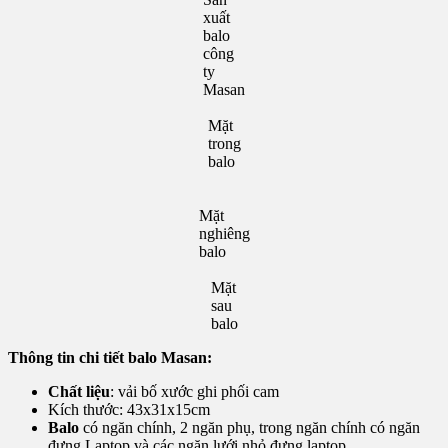
xuất
balo
công
ty
Masan
Mặt
trong
balo
Mặt
nghiêng
balo
Mặt
sau
balo
Thông tin chi tiết balo Masan:
Chất liệu
: vải bố xước ghi phối cam
Kích thước: 43x31x15cm
Balo
có ngăn chính, 2 ngăn phụ, trong ngăn chính có ngăn
đựng Laptop và các ngăn lưới nhỏ đựng laptop