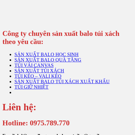
Công ty chuyên sản xuất balo túi xách
theo yêu cầu:
SẢN XUẤT BALO HỌC SINH
SẢN XUẤT BALO QUÀ TẶNG
TÚI VẢI CANVAS
SẢN XUẤT TÚI XÁCH
TÚI KÉO – VALI KÉO
SẢN XUẤT BALO TÚI XÁCH XUẤT KHẨU
TÚI GIỮ NHIỆT
Liên hệ:
Hotline: 0975.789.770