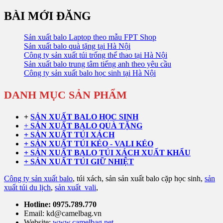
BÀI MỚI ĐĂNG
Sản xuất balo Laptop theo mẫu FPT Shop
Sản xuất balo quà tặng tại Hà Nội
Công ty sản xuất túi trống thể thao tại Hà Nội
Sản xuất balo trung tâm tiếng anh theo yêu cầu
Công ty sản xuất balo học sinh tại Hà Nội
DANH MỤC SẢN PHẨM
+
SẢN XUẤT BALO HỌC SINH
+
SẢN XUẤT BALO QUÀ TẶNG
+ SẢN XUẤT TÚI XÁCH
+ SẢN XUẤT TÚI KÉO - VALI KÉO
+ SẢN XUẤT BALO TÚI XÁCH XUẤT KHẨU
+ SẢN XUẤT TÚI GIỮ NHIỆT
Công ty sản xuất balo
, túi xách, sản sản xuất balo cặp học sinh,
sản
xuất túi du lịch
,
sản xuất vali
,
Hotline: 0975.789.770
Email: kd@camelbag.vn
Website:
www.camelbag.net