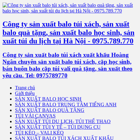
Công ty sản xuất balo túi xách, sản xuất
balo quà tặng, sản xuất balo học sinh, sản
xuất túi du lịch tại Hà Nội - 0975.789.770
Công ty sản xuất balo túi xách xuất khẩu Hoàng
Ngân chuyên sản xuất balo túi xách, cặp học sinh,
bán buôn balo cặp túi vali quà tặng, sản xuất theo
yêu cầu. Tel: 0975789770
Trang chủ
Giới thiệu
SẢN XUẤT BALO HỌC SINH
SẢN XUẤT BALO TRUNG TÂM TIẾNG ANH
SẢN XUẤT BALO QUÀ TẶNG
TÚI VẢI CANVAS
SẢN XUẤT TÚI DU LỊCH- TÚI THỂ THAO
SẢN XUẤT TÚI Y TẾ – TÚI DỤNG CỤ
TÚI KÉO – VALI KÉO
SẢN XUẤT BALO TÚI XÁCH XUẤT KHẨU