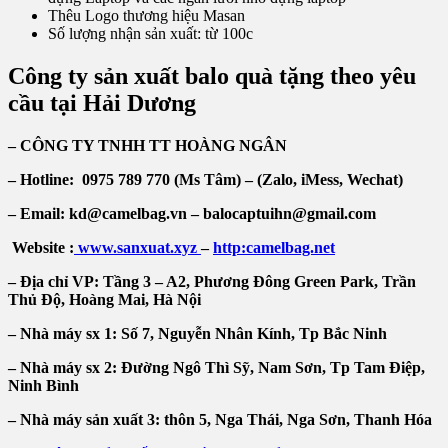
Thêu Logo thương hiệu Masan
Số lượng nhận sản xuất: từ 100c
Công ty sản xuất balo quà tặng theo yêu
cầu tại Hải Dương
– CÔNG TY TNHH TT HOÀNG NGÂN
– Hotline: 0975 789 770 (Ms Tâm) – (Zalo, iMess, Wechat)
– Email: kd@camelbag.vn – balocaptuihn@gmail.com
Website :
www.sanxuat.xyz
–
http:camelbag.net
– Địa chỉ VP: Tầng 3 – A2, Phương Đông Green Park, Trần
Thủ Độ, Hoàng Mai, Hà Nội
– Nhà máy sx 1: Số 7, Nguyễn Nhân Kính, Tp Bắc Ninh
– Nhà máy sx 2: Đường Ngô Thì Sỹ, Nam Sơn, Tp Tam Điệp,
Ninh Bình
– Nhà máy sản xuất 3: thôn 5, Nga Thái, Nga Sơn, Thanh Hóa