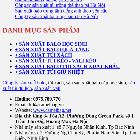
Công ty sản xuất túi trống thể thao tại Hà Nội
Sản xuất balo trung tâm tiếng anh theo yêu cầu
Công ty sản xuất balo học sinh tại Hà Nội
DANH MỤC SẢN PHẨM
+
SẢN XUẤT BALO HỌC SINH
+
SẢN XUẤT BALO QUÀ TẶNG
+ SẢN XUẤT TÚI XÁCH
+ SẢN XUẤT TÚI KÉO - VALI KÉO
+ SẢN XUẤT BALO TÚI XÁCH XUẤT KHẨU
+ SẢN XUẤT TÚI GIỮ NHIỆT
Công ty sản xuất balo
, túi xách, sản sản xuất balo cặp học sinh,
sản
xuất túi du lịch
,
sản xuất vali
,
Hotline: 0975.789.770
Email: kd@camelbag.vn
Website:
www.camelbag.net
Địa chỉ: tầng 3- Tòa A2, Phương Đông Green Park, số 1
Trần Thủ Độ, Hoàng Mai, Hà Nội
Nhà máy sản xuất 1: số 7 Nguyễn Nhân Kính, Tp Bắc Ninh
Nhà máy sx 2: Đường Ngô Thì Sỹ, Phườn Nam Sơn, Tp Tam
Điệp, Ninh Bình