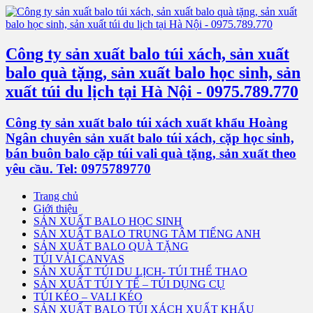
Công ty sản xuất balo túi xách, sản xuất
balo quà tặng, sản xuất balo học sinh, sản
xuất túi du lịch tại Hà Nội - 0975.789.770
Công ty sản xuất balo túi xách xuất khẩu Hoàng
Ngân chuyên sản xuất balo túi xách, cặp học sinh,
bán buôn balo cặp túi vali quà tặng, sản xuất theo
yêu cầu. Tel: 0975789770
Trang chủ
Giới thiệu
SẢN XUẤT BALO HỌC SINH
SẢN XUẤT BALO TRUNG TÂM TIẾNG ANH
SẢN XUẤT BALO QUÀ TẶNG
TÚI VẢI CANVAS
SẢN XUẤT TÚI DU LỊCH- TÚI THỂ THAO
SẢN XUẤT TÚI Y TẾ – TÚI DỤNG CỤ
TÚI KÉO – VALI KÉO
SẢN XUẤT BALO TÚI XÁCH XUẤT KHẨU