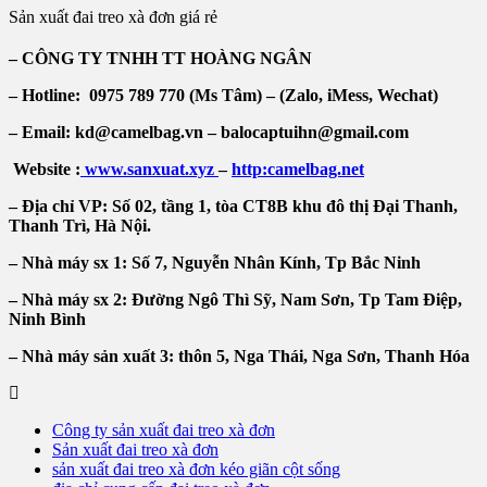
Sản xuất đai treo xà đơn giá rẻ
– CÔNG TY TNHH TT HOÀNG NGÂN
– Hotline: 0975 789 770 (Ms Tâm) – (Zalo, iMess, Wechat)
– Email: kd@camelbag.vn – balocaptuihn@gmail.com
Website :
www.sanxuat.xyz
–
http:camelbag.net
– Địa chỉ VP: Số 02, tầng 1, tòa CT8B khu đô thị Đại Thanh,
Thanh Trì, Hà Nội.
– Nhà máy sx 1: Số 7, Nguyễn Nhân Kính, Tp Bắc Ninh
– Nhà máy sx 2: Đường Ngô Thì Sỹ, Nam Sơn, Tp Tam Điệp,
Ninh Bình
– Nhà máy sản xuất 3: thôn 5, Nga Thái, Nga Sơn, Thanh Hóa
Công ty sản xuất đai treo xà đơn
Sản xuất đai treo xà đơn
sản xuất đai treo xà đơn kéo giãn cột sống