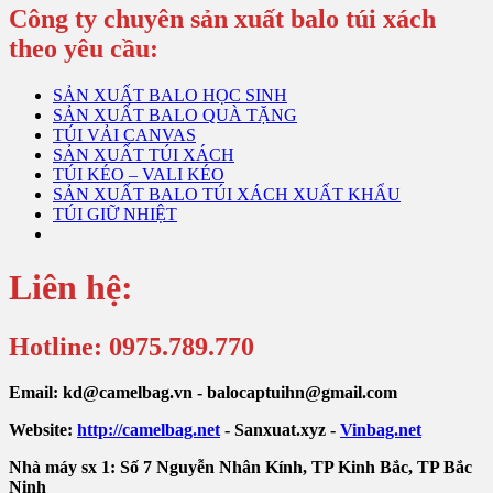
Công ty chuyên sản xuất balo túi xách
theo yêu cầu:
SẢN XUẤT BALO HỌC SINH
SẢN XUẤT BALO QUÀ TẶNG
TÚI VẢI CANVAS
SẢN XUẤT TÚI XÁCH
TÚI KÉO – VALI KÉO
SẢN XUẤT BALO TÚI XÁCH XUẤT KHẨU
TÚI GIỮ NHIỆT
Liên hệ:
Hotline: 0975.789.770
Email: kd@camelbag.vn - balocaptuihn@gmail.com
Website:
ht
tp://camelbag.net
- Sanxuat.xyz -
Vinbag.net
Nhà máy sx 1: Số 7 Nguyễn Nhân Kính, TP Kinh Bắc, TP Bắc
Ninh