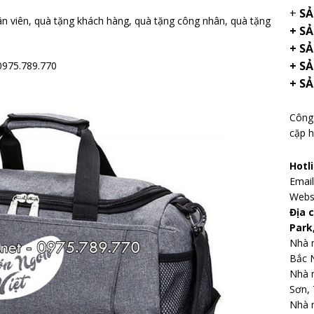
+
SẢ
hân viên, quà tặng khách hàng, quà tặng công nhân, quà tặng
+ S
+ SẢ
+ S
 0975.789.770
+ S
Công 
cặp h
Hotl
Emai
Webs
Địa 
Park
Nhà m
Bắc 
Nhà 
Sơn, 
Nhà m