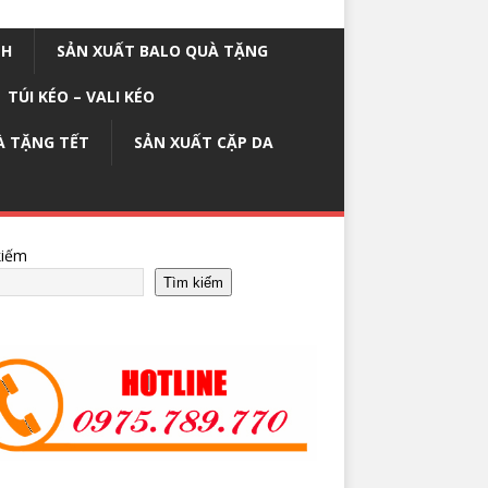
NH
SẢN XUẤT BALO QUÀ TẶNG
TÚI KÉO – VALI KÉO
À TẶNG TẾT
SẢN XUẤT CẶP DA
kiếm
Tìm kiếm