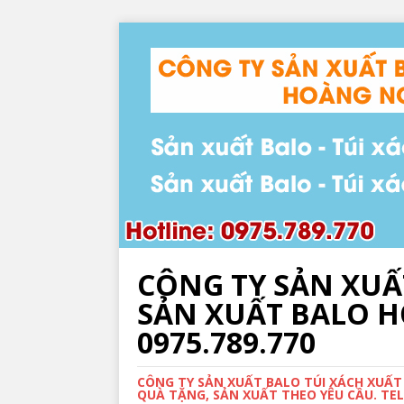
CÔNG TY SẢN XUẤ
SẢN XUẤT BALO HỌ
0975.789.770
CÔNG TY SẢN XUẤT BALO TÚI XÁCH XUẤT
QUÀ TẶNG, SẢN XUẤT THEO YÊU CẦU. TEL: