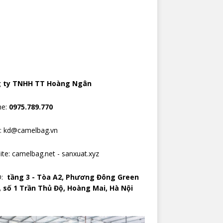
 ty TNHH TT Hoàng Ngân
ne:
0975.789.770
l: kd@camelbag.vn
ite:
camelbag.net
-
sanxuat.xyz
D:
tầng 3 - Tòa A2, Phương Đông Green
, số 1 Trần Thủ Độ, Hoàng Mai, Hà Nội