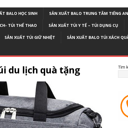
ẤT BALO HỌC SINH
SẢN XUẤT BALO TRUNG TÂM TIẾNG A
ỊCH- TÚI THỂ THAO
SẢN XUẤT TÚI Y TẾ – TÚI DỤNG CỤ
SẢN XUẤT TÚI GIỮ NHIỆT
SẢN XUẤT BALO TÚI XÁCH QU
úi du lịch quà tặng
Tìm 