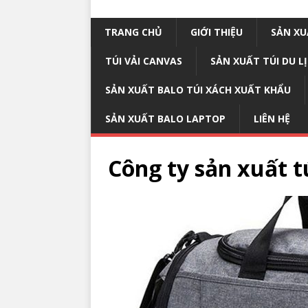
TRANG CHỦ
GIỚI THIỆU
SẢN XU
TÚI VẢI CANVAS
SẢN XUẤT TÚI DU L
SẢN XUẤT BALO TÚI XÁCH XUẤT KHẨU
SẢN XUẤT BALO LAPTOP
LIÊN HỆ
Công ty sản xuất t