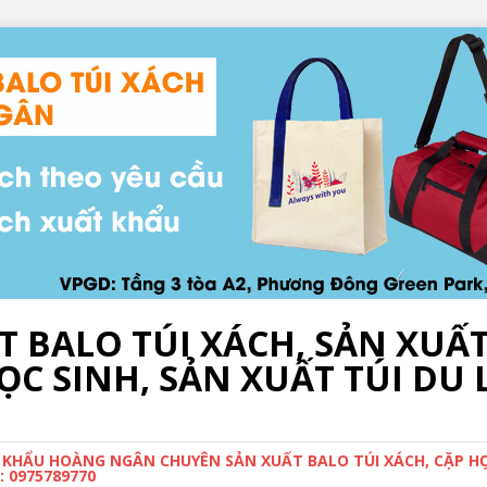
T BALO TÚI XÁCH, SẢN XUẤ
C SINH, SẢN XUẤT TÚI DU L
 KHẨU HOÀNG NGÂN CHUYÊN SẢN XUẤT BALO TÚI XÁCH, CẶP HỌC
 0975789770