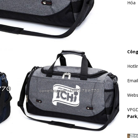
Hóa
Công
Hotli
Emai
Webs
VPG
Park