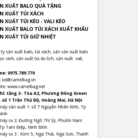
N XUẤT BALO QUÀ TẶNG
ẢN XUẤT TÚI XÁCH
N XUẤT TÚI KÉO - VALI KÉO
ẢN XUẤT BALO TÚI XÁCH XUẤT KHẨU
ẢN XUẤT TÚI GIỮ NHIỆT
ty sản xuất balo
, túi xách, sản sản xuất balo
ọc sinh,
sản xuất túi du lịch
,
sản xuất vali
,
ine: 0975.789.770
l: kd@camelbag.vn
ite:
www.camelbag.net
chỉ: tầng 3- Tòa A2, Phương Đông Green
, số 1 Trần Thủ Độ, Hoàng Mai, Hà Nội
áy sản xuất 1: số 7 Nguyễn Nhân Kính, Tp
Ninh
máy sx 2: Đường Ngô Thì Sỹ, Phườn Nam
Tp Tam Điệp, Ninh Bình
áy sx 3 : Xóm 5, Nga Thái, Nga Sơn, Thanh