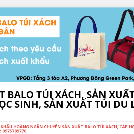
T BALO TÚI XÁCH, SẢN XUẤ
C SINH, SẢN XUẤT TÚI DU L
 KHẨU HOÀNG NGÂN CHUYÊN SẢN XUẤT BALO TÚI XÁCH, CẶP HỌC
 0975789770