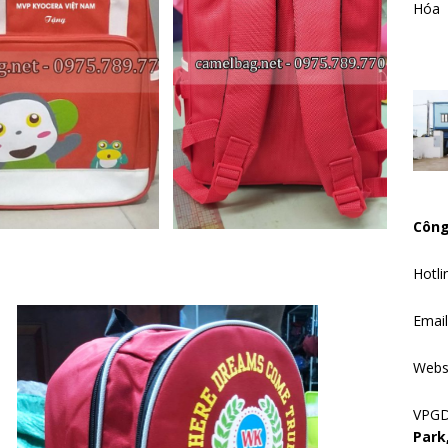
Hóa
Công
Hotli
Emai
Webs
VPG
Park