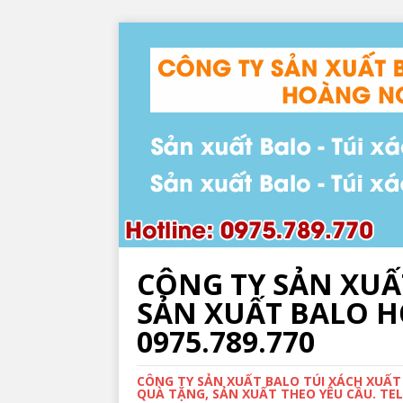
CÔNG TY SẢN XUẤ
SẢN XUẤT BALO HỌ
0975.789.770
CÔNG TY SẢN XUẤT BALO TÚI XÁCH XUẤT
QUÀ TẶNG, SẢN XUẤT THEO YÊU CẦU. TEL: