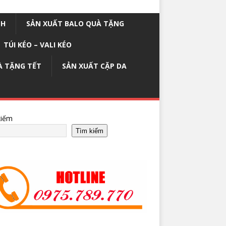
NH
SẢN XUẤT BALO QUÀ TẶNG
TÚI KÉO – VALI KÉO
À TẶNG TẾT
SẢN XUẤT CẶP DA
kiếm
Tìm kiếm