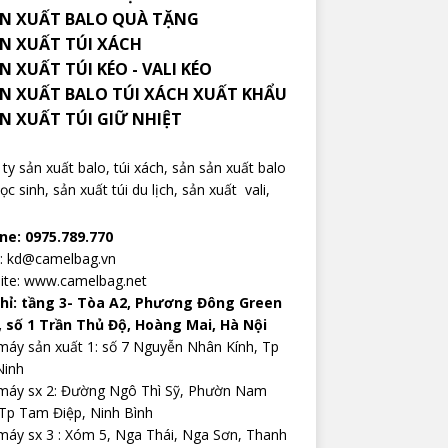
N XUẤT BALO QUÀ TẶNG
ẢN XUẤT TÚI XÁCH
N XUẤT TÚI KÉO - VALI KÉO
ẢN XUẤT BALO TÚI XÁCH XUẤT KHẨU
ẢN XUẤT TÚI GIỮ NHIỆT
ty sản xuất balo
, túi xách, sản sản xuất balo
ọc sinh,
sản xuất túi du lịch
,
sản xuất vali
,
ine: 0975.789.770
l: kd@camelbag.vn
ite:
www.camelbag.net
chỉ: tầng 3- Tòa A2, Phương Đông Green
, số 1 Trần Thủ Độ, Hoàng Mai, Hà Nội
áy sản xuất 1: số 7 Nguyễn Nhân Kính, Tp
Ninh
máy sx 2: Đường Ngô Thì Sỹ, Phườn Nam
Tp Tam Điệp, Ninh Bình
áy sx 3 : Xóm 5, Nga Thái, Nga Sơn, Thanh