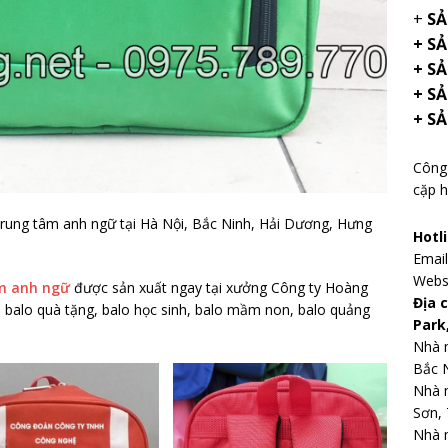
+
SẢ
+ S
+ SẢ
+ S
+ S
Công 
cặp h
 trung tâm anh ngữ tại Hà Nội, Bắc Ninh, Hải Dương, Hưng
Hotl
Emai
Webs
âm anh ngữ
được sản xuất ngay tại xưởng Công ty Hoàng
Địa 
 balo quà tặng, balo học sinh, balo mầm non, balo quảng
Park
Nhà m
Bắc 
Nhà 
Sơn, 
Nhà m