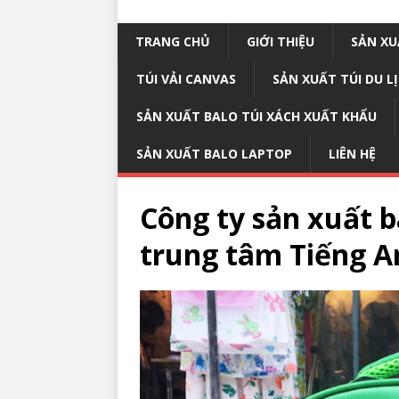
TRANG CHỦ
GIỚI THIỆU
SẢN XU
TÚI VẢI CANVAS
SẢN XUẤT TÚI DU L
SẢN XUẤT BALO TÚI XÁCH XUẤT KHẨU
SẢN XUẤT BALO LAPTOP
LIÊN HỆ
Công ty sản xuất 
trung tâm Tiếng A