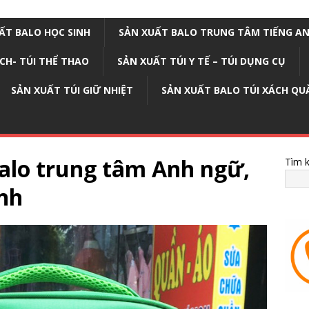
ẤT BALO HỌC SINH
SẢN XUẤT BALO TRUNG TÂM TIẾNG A
ỊCH- TÚI THỂ THAO
SẢN XUẤT TÚI Y TẾ – TÚI DỤNG CỤ
SẢN XUẤT TÚI GIỮ NHIỆT
SẢN XUẤT BALO TÚI XÁCH QU
balo trung tâm Anh ngữ,
Tìm 
nh