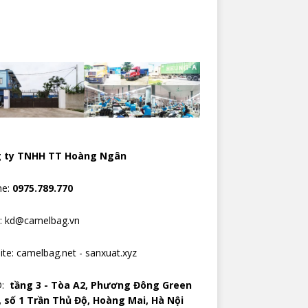
 ty TNHH TT Hoàng Ngân
ne:
0975.789.770
l: kd@camelbag.vn
ite:
camelbag.net
-
sanxuat.xyz
D:
tầng 3 - Tòa A2, Phương Đông Green
, số 1 Trần Thủ Độ, Hoàng Mai, Hà Nội