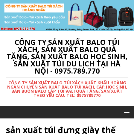
CÔNG TY SẢN XUẤT BALO TÚI
XÁCH, SẢN XUẤT BALO QUÀ
TẶNG, SẢN XUẤT BALO HỌC SINH,
SẢN XUẤT TÚI DU LỊCH TẠI HÀ
NỘI - 0975.789.770
CÔNG TY SẢN XUẤT BALO TÚI XÁCH XUẤT KHẨU HOÀNG
NGÂN CHUYÊN SẢN XUẤT BALO TÚI XÁCH, CẶP HỌC SINH,
BÁN BUÔN BALO CẶP TÚI VALI QUÀ TẶNG, SẢN XUẤT
THEO YÊU CẦU. TEL: 0975789770
sản xuất túi đựng giày thể