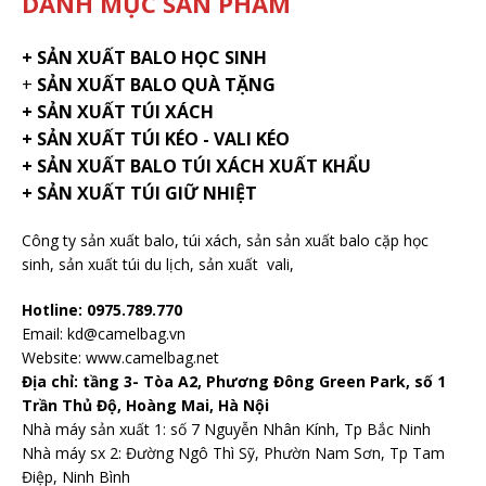
DANH MỤC SẢN PHẨM
+
SẢN XUẤT BALO HỌC SINH
+
SẢN XUẤT BALO QUÀ TẶNG
+ SẢN XUẤT TÚI XÁCH
+ SẢN XUẤT TÚI KÉO - VALI KÉO
+ SẢN XUẤT BALO TÚI XÁCH XUẤT KHẨU
+ SẢN XUẤT TÚI GIỮ NHIỆT
Công ty sản xuất balo
, túi xách, sản sản xuất balo cặp học
sinh,
sản xuất túi du lịch
,
sản xuất vali
,
Hotline: 0975.789.770
Email: kd@camelbag.vn
Website:
www.camelbag.net
Địa chỉ: tầng 3- Tòa A2, Phương Đông Green Park, số 1
Trần Thủ Độ, Hoàng Mai, Hà Nội
Nhà máy sản xuất 1: số 7 Nguyễn Nhân Kính, Tp Bắc Ninh
Nhà máy sx 2: Đường Ngô Thì Sỹ, Phườn Nam Sơn, Tp Tam
Điệp, Ninh Bình