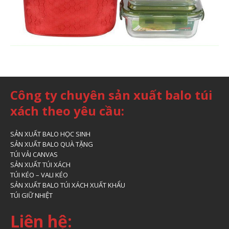
Công ty chuyên sản xuất balo túi
xách theo yêu cầu:
SẢN XUẤT BALO HỌC SINH
SẢN XUẤT BALO QUÀ TẶNG
TÚI VẢI CANVAS
SẢN XUẤT TÚI XÁCH
TÚI KÉO – VALI KÉO
SẢN XUẤT BALO TÚI XÁCH XUẤT KHẨU
TÚI GIỮ NHIỆT
Liên hệ: