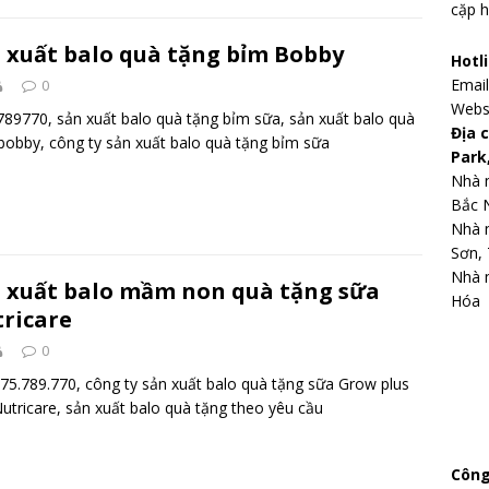
cặp h
 xuất balo quà tặng bỉm Bobby
Hotl
Emai
0
Webs
89770, sản xuất balo quà tặng bỉm sữa, sản xuất balo quà
Địa 
bobby, công ty sản xuất balo quà tặng bỉm sữa
Park
Nhà m
Bắc 
Nhà 
Sơn, 
Nhà m
 xuất balo mầm non quà tặng sữa
Hóa
ricare
0
75.789.770, công ty sản xuất balo quà tặng sữa Grow plus
utricare, sản xuất balo quà tặng theo yêu cầu
Công