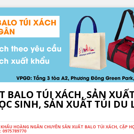
T BALO TÚI XÁCH, SẢN XUẤ
C SINH, SẢN XUẤT TÚI DU L
 KHẨU HOÀNG NGÂN CHUYÊN SẢN XUẤT BALO TÚI XÁCH, CẶP HỌC
 0975789770