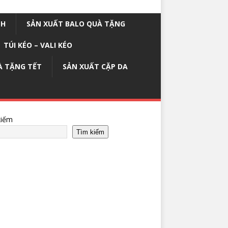
NH
SẢN XUẤT BALO QUÀ TẶNG
TÚI KÉO – VALI KÉO
À TẶNG TẾT
SẢN XUẤT CẶP DA
kiếm
Tìm kiếm