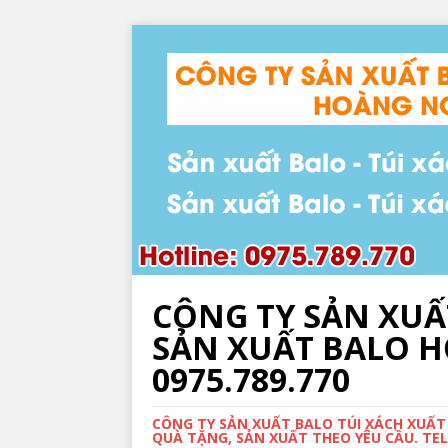
CÔNG TY SẢN XUẤ
SẢN XUẤT BALO HỌ
0975.789.770
CÔNG TY SẢN XUẤT BALO TÚI XÁCH XUẤT
QUÀ TẶNG, SẢN XUẤT THEO YÊU CẦU. TEL: