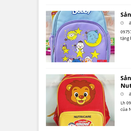
Sản
09757
tặng 
Sản
Nut
Lh 09
của N