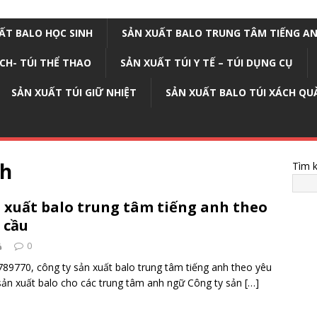
ẤT BALO HỌC SINH
SẢN XUẤT BALO TRUNG TÂM TIẾNG A
ỊCH- TÚI THỂ THAO
SẢN XUẤT TÚI Y TẾ – TÚI DỤNG CỤ
SẢN XUẤT TÚI GIỮ NHIỆT
SẢN XUẤT BALO TÚI XÁCH QU
nh
Tìm 
 xuất balo trung tâm tiếng anh theo
 cầu
0
89770, công ty sản xuất balo trung tâm tiếng anh theo yêu
sản xuất balo cho các trung tâm anh ngữ Công ty sản
[…]