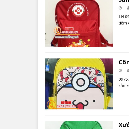
LH 09
tiêm
Côn
09757
sản x
Xưở