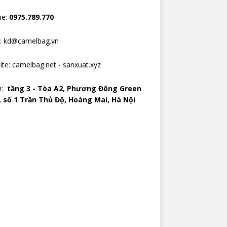
ne:
0975.789.770
l: kd@camelbag.vn
ite:
camelbag.net
-
sanxuat.xyz
D:
tầng 3 - Tòa A2, Phương Đông Green
, số 1 Trần Thủ Độ, Hoàng Mai, Hà Nội