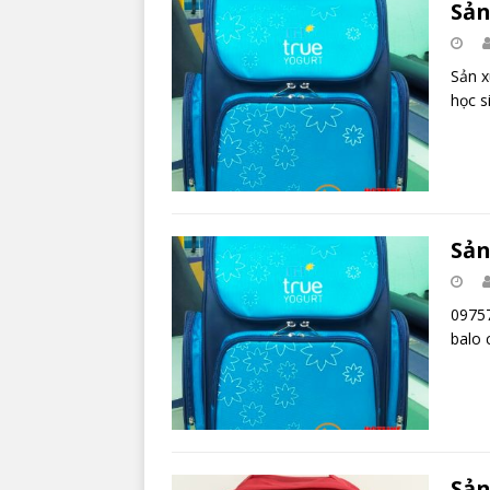
Sản
Sản x
học s
Sản
09757
balo 
Sản