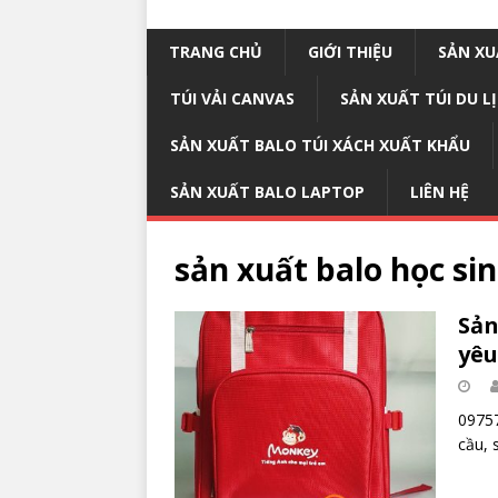
TRANG CHỦ
GIỚI THIỆU
SẢN XU
TÚI VẢI CANVAS
SẢN XUẤT TÚI DU L
SẢN XUẤT BALO TÚI XÁCH XUẤT KHẨU
SẢN XUẤT BALO LAPTOP
LIÊN HỆ
sản xuất balo học si
Sản
yêu
09757
cầu, 