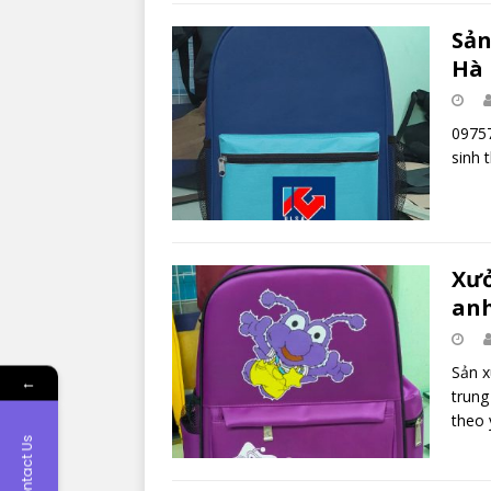
Sản
Hà 
09757
sinh 
Xưở
an
Sản x
←
trung
theo 
Contact Us