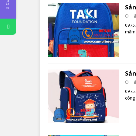
Sản
09757
mầm n
Sản
09757
công 