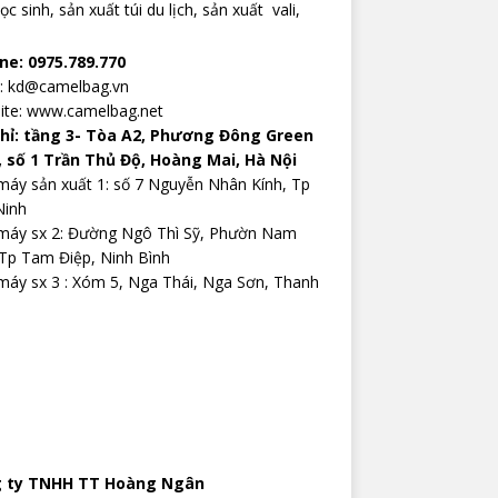
ọc sinh,
sản xuất túi du lịch
,
sản xuất vali
,
ine: 0975.789.770
l: kd@camelbag.vn
ite:
www.camelbag.net
chỉ: tầng 3- Tòa A2, Phương Đông Green
, số 1 Trần Thủ Độ, Hoàng Mai, Hà Nội
áy sản xuất 1: số 7 Nguyễn Nhân Kính, Tp
Ninh
máy sx 2: Đường Ngô Thì Sỹ, Phườn Nam
Tp Tam Điệp, Ninh Bình
áy sx 3 : Xóm 5, Nga Thái, Nga Sơn, Thanh
 ty TNHH TT Hoàng Ngân