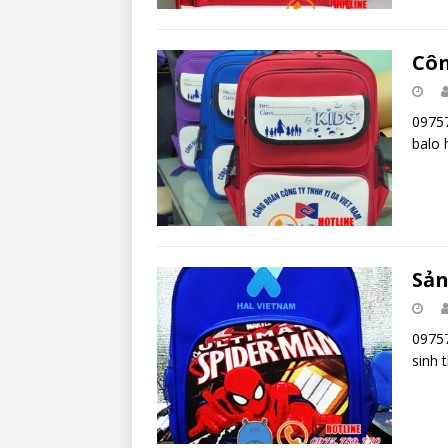
Côn
09757
balo 
Sản
09757
sinh 