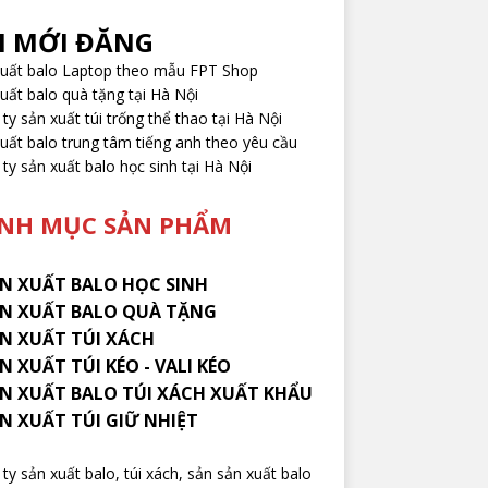
I MỚI ĐĂNG
xuất balo Laptop theo mẫu FPT Shop
uất balo quà tặng tại Hà Nội
ty sản xuất túi trống thể thao tại Hà Nội
uất balo trung tâm tiếng anh theo yêu cầu
ty sản xuất balo học sinh tại Hà Nội
NH MỤC SẢN PHẨM
N XUẤT BALO HỌC SINH
N XUẤT BALO QUÀ TẶNG
ẢN XUẤT TÚI XÁCH
N XUẤT TÚI KÉO - VALI KÉO
ẢN XUẤT BALO TÚI XÁCH XUẤT KHẨU
ẢN XUẤT TÚI GIỮ NHIỆT
ty sản xuất balo
, túi xách, sản sản xuất balo