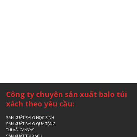
Công ty chuyên sản xuất balo túi
xách theo yêu cầu:
SẢN XUẤT BALO HỌC SINH
SẢN XUẤT BALO QUÀ TẶNG
TÚI VẢI CANVAS
SẢN XUẤT TÚI XÁCH