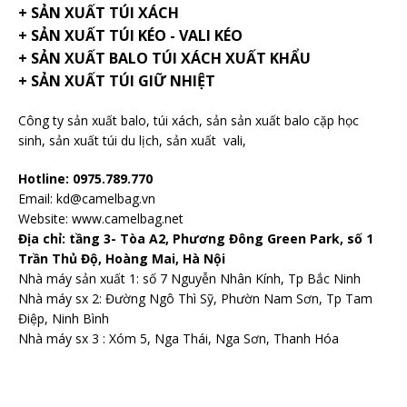
+ SẢN XUẤT TÚI XÁCH
+ SẢN XUẤT TÚI KÉO - VALI KÉO
+ SẢN XUẤT BALO TÚI XÁCH XUẤT KHẨU
+ SẢN XUẤT TÚI GIỮ NHIỆT
Công ty sản xuất balo
, túi xách, sản sản xuất balo cặp học
sinh,
sản xuất túi du lịch
,
sản xuất vali
,
Hotline: 0975.789.770
Email: kd@camelbag.vn
Website:
www.camelbag.net
Địa chỉ: tầng 3- Tòa A2, Phương Đông Green Park, số 1
Trần Thủ Độ, Hoàng Mai, Hà Nội
Nhà máy sản xuất 1: số 7 Nguyễn Nhân Kính, Tp Bắc Ninh
Nhà máy sx 2: Đường Ngô Thì Sỹ, Phườn Nam Sơn, Tp Tam
Điệp, Ninh Bình
Nhà máy sx 3 : Xóm 5, Nga Thái, Nga Sơn, Thanh Hóa