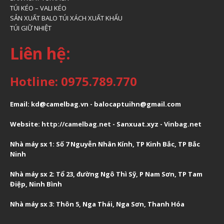
TÚI KÉO – VALI KÉO
SẢN XUẤT BALO TÚI XÁCH XUẤT KHẨU
TÚI GIỮ NHIỆT
Liên hệ:
Hotline: 0975.789.770
Email: kd@camelbag.vn - balocaptuihn@gmail.com
Website:
ht
tp://camelbag.net
- Sanxuat.xyz -
Vinbag.net
Nhà máy sx 1: Số 7 Nguyễn Nhân Kính, TP Kinh Bắc, TP Bắc
Ninh
Nhà máy sx 2: Tổ 23, đường Ngô Thì Sỹ, P Nam Sơn, TP Tam
Điệp, Ninh Bình
Nhà máy sx 3: Thôn 5, Nga Thái, Nga Sơn, Thanh Hóa