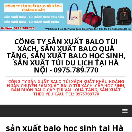
CÔNG TY SẢN XUẤT BALO TÚI
XÁCH, SẢN XUẤT BALO QUÀ
TẶNG, SẢN XUẤT BALO HỌC SINH,
SẢN XUẤT TÚI DU LỊCH TẠI HÀ
NỘI - 0975.789.770
CÔNG TY SẢN XUẤT BALO TÚI XÁCH XUẤT KHẨU HOÀNG
NGÂN CHUYÊN SẢN XUẤT BALO TÚI XÁCH, CẶP HỌC SINH,
BÁN BUÔN BALO CẶP TÚI VALI QUÀ TẶNG, SẢN XUẤT
THEO YÊU CẦU. TEL: 0975789770
sản xuất balo học sinh tại Hà