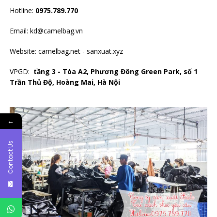
Hotline:
0975.789.770
Email: kd@camelbag.vn
Website:
camelbag.net
-
sanxuat.xyz
VPGD:
tầng 3 - Tòa A2, Phương Đông Green Park, số 1
Trần Thủ Độ, Hoàng Mai, Hà Nội
←
Contact Us