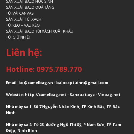
SẢN XUẤT BALO HỌC SINH
SẢN XUẤT BALO QUÀ TẶNG
TÚI VẢI CANVAS
SẢN XUẤT TÚI XÁCH
TÚI KÉO – VALI KÉO
SẢN XUẤT BALO TÚI XÁCH XUẤT KHẨU
TÚI GIỮ NHIỆT
Liên hệ:
Hotline: 0975.789.770
Email: kd@camelbag.vn - balocaptuihn@gmail.com
Website:
ht
tp://camelbag.net
- Sanxuat.xyz -
Vinbag.net
Nhà máy sx 1: Số 7 Nguyễn Nhân Kính, TP Kinh Bắc, TP Bắc
Ninh
Nhà máy sx 2: Tổ 23, đường Ngô Thì Sỹ, P Nam Sơn, TP Tam
Điệp, Ninh Bình