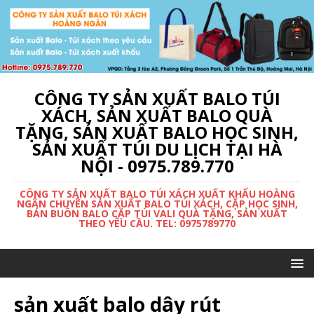
CÔNG TY SẢN XUẤT BALO TÚI
XÁCH, SẢN XUẤT BALO QUÀ
TẶNG, SẢN XUẤT BALO HỌC SINH,
SẢN XUẤT TÚI DU LỊCH TẠI HÀ
NỘI - 0975.789.770
CÔNG TY SẢN XUẤT BALO TÚI XÁCH XUẤT KHẨU HOÀNG
NGÂN CHUYÊN SẢN XUẤT BALO TÚI XÁCH, CẶP HỌC SINH,
BÁN BUÔN BALO CẶP TÚI VALI QUÀ TẶNG, SẢN XUẤT
THEO YÊU CẦU. TEL: 0975789770
sản xuất balo dây rút