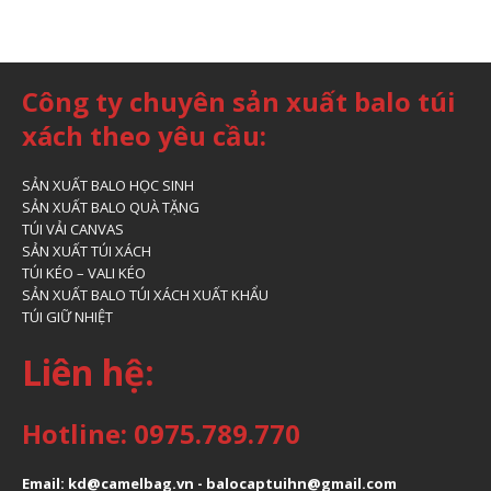
Công ty chuyên sản xuất balo túi
xách theo yêu cầu:
SẢN XUẤT BALO HỌC SINH
SẢN XUẤT BALO QUÀ TẶNG
TÚI VẢI CANVAS
SẢN XUẤT TÚI XÁCH
TÚI KÉO – VALI KÉO
SẢN XUẤT BALO TÚI XÁCH XUẤT KHẨU
TÚI GIỮ NHIỆT
Liên hệ:
Hotline: 0975.789.770
Email: kd@camelbag.vn - balocaptuihn@gmail.com