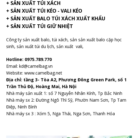
+ SẢN XUẤT TÚI XÁCH
+ SẢN XUẤT TÚI KÉO - VALI KÉO
+ SẢN XUẤT BALO TÚI XÁCH XUẤT KHẨU
+ SẢN XUẤT TÚI GIỮ NHIỆT
Công ty sản xuất balo
, túi xách, sản sản xuất balo cặp học
sinh,
sản xuất túi du lịch
,
sản xuất vali
,
Hotline: 0975.789.770
Email: kd@camelbag.vn
Website:
www.camelbag.net
Địa chỉ: tầng 3- Tòa A2, Phương Đông Green Park, số 1
Trần Thủ Độ, Hoàng Mai, Hà Nội
Nhà máy sản xuất 1: số 7 Nguyễn Nhân Kính, Tp Bắc Ninh
Nhà máy sx 2: Đường Ngô Thì Sỹ, Phườn Nam Sơn, Tp Tam
Điệp, Ninh Bình
Nhà máy sx 3 : Xóm 5, Nga Thái, Nga Sơn, Thanh Hóa