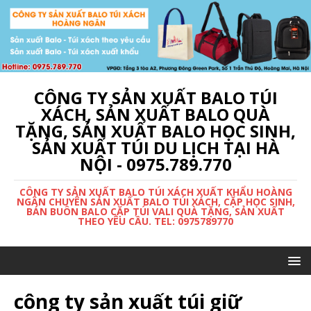
CÔNG TY SẢN XUẤT BALO TÚI
XÁCH, SẢN XUẤT BALO QUÀ
TẶNG, SẢN XUẤT BALO HỌC SINH,
SẢN XUẤT TÚI DU LỊCH TẠI HÀ
NỘI - 0975.789.770
CÔNG TY SẢN XUẤT BALO TÚI XÁCH XUẤT KHẨU HOÀNG
NGÂN CHUYÊN SẢN XUẤT BALO TÚI XÁCH, CẶP HỌC SINH,
BÁN BUÔN BALO CẶP TÚI VALI QUÀ TẶNG, SẢN XUẤT
THEO YÊU CẦU. TEL: 0975789770
công ty sản xuất túi giữ