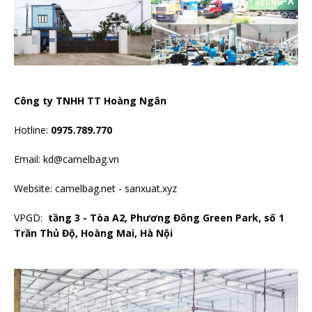
Công ty TNHH TT Hoàng Ngân
Hotline:
0975.789.770
Email: kd@camelbag.vn
Website:
camelbag.net
-
sanxuat.xyz
VPGD:
tầng 3 - Tòa A2, Phương Đông Green Park, số 1
Trần Thủ Độ, Hoàng Mai, Hà Nội