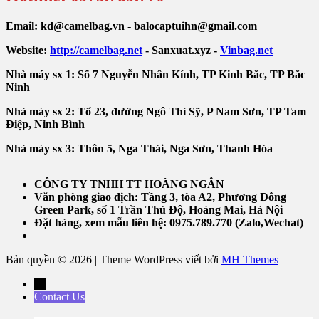
Email: kd@camelbag.vn - balocaptuihn@gmail.com
Website:
ht
tp://camelbag.net
- Sanxuat.xyz -
Vinbag.net
Nhà máy sx 1: Số 7 Nguyễn Nhân Kính, TP Kinh Bắc, TP Bắc
Ninh
Nhà máy sx 2: Tổ 23, đường Ngô Thì Sỹ, P Nam Sơn, TP Tam
Điệp, Ninh Bình
Nhà máy sx 3: Thôn 5, Nga Thái, Nga Sơn, Thanh Hóa
CÔNG TY TNHH TT HOÀNG NGÂN
Văn phòng giao dịch:
Tầng 3, tòa A2, Phương Đông
Green Park, số 1 Trần Thủ Độ, Hoàng Mai, Hà Nội
Đặt hàng, xem mẫu liên hệ: 0975.789.770 (Zalo,Wechat)
Bản quyền © 2026 | Theme WordPress viết bởi
MH Themes
←
Contact Us