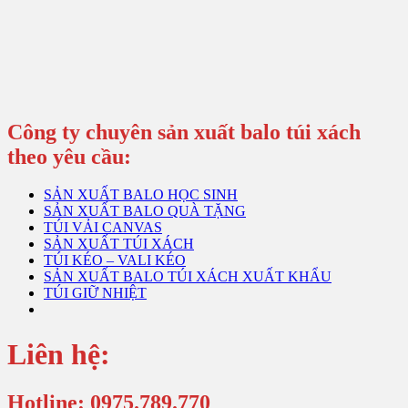
Công ty chuyên sản xuất balo túi xách
theo yêu cầu:
SẢN XUẤT BALO HỌC SINH
SẢN XUẤT BALO QUÀ TẶNG
TÚI VẢI CANVAS
SẢN XUẤT TÚI XÁCH
TÚI KÉO – VALI KÉO
SẢN XUẤT BALO TÚI XÁCH XUẤT KHẨU
TÚI GIỮ NHIỆT
Liên hệ:
Hotline: 0975.789.770