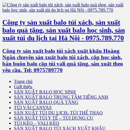
Công ty sản xuất balo túi xách, sản xuất
balo quà tặng, sản xuất balo học sinh, sản
xuất túi du lịch tại Hà Nội - 0975.789.770
Công ty sản xuất balo túi xách xuất khẩu Hoàng
Ngân chuyên sản xuất balo túi xách, cặp học sinh,
bán buôn balo cặp túi vali quà tặng, sản xuất theo
yêu cầu. Tel: 0975789770
Trang chủ
Giới thiệu
SẢN XUẤT BALO HỌC SINH
SẢN XUẤT BALO TRUNG TÂM TIẾNG ANH
SẢN XUẤT BALO QUÀ TẶNG
TÚI VẢI CANVAS
SẢN XUẤT TÚI DU LỊCH- TÚI THỂ THAO
SẢN XUẤT TÚI Y TẾ – TÚI DỤNG CỤ
TÚI KÉO – VALI KÉO
SẢN XUẤT BALO TÚI XÁCH XUẤT KHẨU