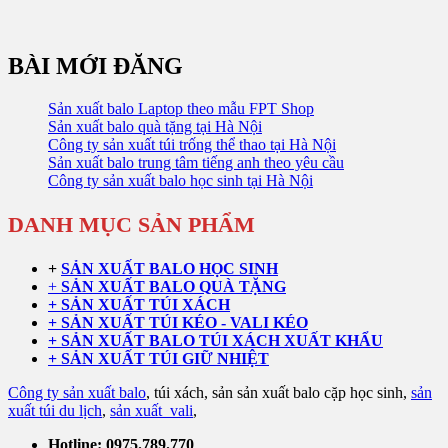
BÀI MỚI ĐĂNG
Sản xuất balo Laptop theo mẫu FPT Shop
Sản xuất balo quà tặng tại Hà Nội
Công ty sản xuất túi trống thể thao tại Hà Nội
Sản xuất balo trung tâm tiếng anh theo yêu cầu
Công ty sản xuất balo học sinh tại Hà Nội
DANH MỤC SẢN PHẨM
+
SẢN XUẤT BALO HỌC SINH
+
SẢN XUẤT BALO QUÀ TẶNG
+ SẢN XUẤT TÚI XÁCH
+ SẢN XUẤT TÚI KÉO - VALI KÉO
+ SẢN XUẤT BALO TÚI XÁCH XUẤT KHẨU
+ SẢN XUẤT TÚI GIỮ NHIỆT
Công ty sản xuất balo
, túi xách, sản sản xuất balo cặp học sinh,
sản
xuất túi du lịch
,
sản xuất vali
,
Hotline: 0975.789.770