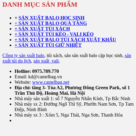
DANH MỤC SẢN PHẨM
+
SẢN XUẤT BALO HỌC SINH
+
SẢN XUẤT BALO QUÀ TẶNG
+ SẢN XUẤT TÚI XÁCH
+ SẢN XUẤT TÚI KÉO - VALI KÉO
+ SẢN XUẤT BALO TÚI XÁCH XUẤT KHẨU
+ SẢN XUẤT TÚI GIỮ NHIỆT
Công ty sản xuất balo
, túi xách, sản sản xuất balo cặp học sinh,
sản
xuất túi du lịch
,
sản xuất vali
,
Hotline: 0975.789.770
Email: kd@camelbag.vn
Website:
www.camelbag.net
Địa chỉ: tầng 3- Tòa A2, Phương Đông Green Park, số 1
Trần Thủ Độ, Hoàng Mai, Hà Nội
Nhà máy sản xuất 1: số 7 Nguyễn Nhân Kính, Tp Bắc Ninh
Nhà máy sx 2: Đường Ngô Thì Sỹ, Phườn Nam Sơn, Tp Tam
Điệp, Ninh Bình
Nhà máy sx 3 : Xóm 5, Nga Thái, Nga Sơn, Thanh Hóa