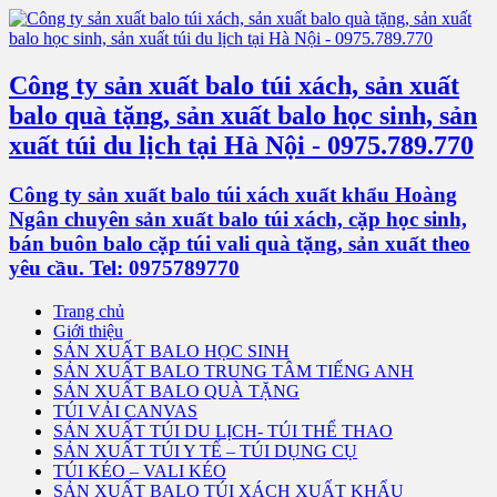
Công ty sản xuất balo túi xách, sản xuất
balo quà tặng, sản xuất balo học sinh, sản
xuất túi du lịch tại Hà Nội - 0975.789.770
Công ty sản xuất balo túi xách xuất khẩu Hoàng
Ngân chuyên sản xuất balo túi xách, cặp học sinh,
bán buôn balo cặp túi vali quà tặng, sản xuất theo
yêu cầu. Tel: 0975789770
Trang chủ
Giới thiệu
SẢN XUẤT BALO HỌC SINH
SẢN XUẤT BALO TRUNG TÂM TIẾNG ANH
SẢN XUẤT BALO QUÀ TẶNG
TÚI VẢI CANVAS
SẢN XUẤT TÚI DU LỊCH- TÚI THỂ THAO
SẢN XUẤT TÚI Y TẾ – TÚI DỤNG CỤ
TÚI KÉO – VALI KÉO
SẢN XUẤT BALO TÚI XÁCH XUẤT KHẨU