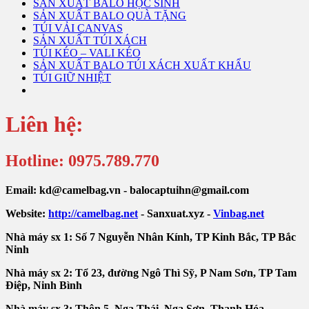
SẢN XUẤT BALO HỌC SINH
SẢN XUẤT BALO QUÀ TẶNG
TÚI VẢI CANVAS
SẢN XUẤT TÚI XÁCH
TÚI KÉO – VALI KÉO
SẢN XUẤT BALO TÚI XÁCH XUẤT KHẨU
TÚI GIỮ NHIỆT
Liên hệ:
Hotline: 0975.789.770
Email: kd@camelbag.vn - balocaptuihn@gmail.com
Website:
ht
tp://camelbag.net
- Sanxuat.xyz -
Vinbag.net
Nhà máy sx 1: Số 7 Nguyễn Nhân Kính, TP Kinh Bắc, TP Bắc
Ninh
Nhà máy sx 2: Tổ 23, đường Ngô Thì Sỹ, P Nam Sơn, TP Tam
Điệp, Ninh Bình
Nhà máy sx 3: Thôn 5, Nga Thái, Nga Sơn, Thanh Hóa