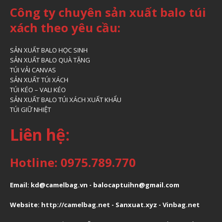
Công ty chuyên sản xuất balo túi
xách theo yêu cầu:
SẢN XUẤT BALO HỌC SINH
SẢN XUẤT BALO QUÀ TẶNG
TÚI VẢI CANVAS
SẢN XUẤT TÚI XÁCH
TÚI KÉO – VALI KÉO
SẢN XUẤT BALO TÚI XÁCH XUẤT KHẨU
TÚI GIỮ NHIỆT
Liên hệ:
Hotline: 0975.789.770
Email: kd@camelbag.vn - balocaptuihn@gmail.com
Website:
ht
tp://camelbag.net
- Sanxuat.xyz -
Vinbag.net