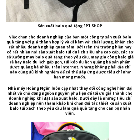
Sản xuất balo quà tặng FPT SHOP
Việc chọn cho doanh nghiệp của bạn một
công ty sản xuất balo
quà tặng
với giá thành hợp lý và đi kèm với chất lượng, khiến cho
rất nhiều doanh nghiệp quan tâm. Bởi trên thị trường hiện nay
có rất nhiều nơi
sản xuất balo túi du lịch siêu nhẹ cao cấp, các sơ
sở Xưởng may balo quà tặng theo yêu cầu, may gia công balo giá
rẻ
hay Balo du lịch gấp gọn, túi kéo du lịch quảng bá sản phẩm
được quảng bá nhiều trên internet. Nhưng không phải địa chỉ
nào cũng đủ kinh nghiệm để có thể đáp ứng được tiêu chí như
bạn mong muốn.
Nhà máy Hoàng Ngân
luôn cập nhật thay đổi công nghệ hiện đại
nhất và chủ động nguồn nguyên phụ liệu để tối ưu giá thành cho
doanh nghiệp khi
đặt sản xuất balo.
Dưới đây là những tiêu chí
doanh nghiệp nên tham khảo khi chọn đối tác
thiết kế sản xuất
balo túi xách theo yêu cầu làm quà quà tặng
cho cán bộ nhân
viên.