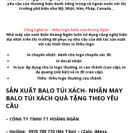
yêu cầu của
thương hiệu danh tiếng trong và ngoài nước với thị
trường phổ biến như
Mỹ, Nhật, Hàn, Pháp, Canada…
Công nghệ in – thêu logo balo của H
oàng Ngân
Nhà máy sản xuất Balo Hoàng Ngân
luôn sử dụng công nghệ hiện
đại nhất trên thị trường để phục vụ nhu cầu của đối tác sản xuất
với các hình thức in thêu logo:
In chuyển nhiệt: dành cho
logo
chuyển sắc
3D.
In
decal
nhiệt.
In lụa
: Áp dụng cho in
logo
thường, in cao thành (cao cấp), in
dạ quang (nổi bật) và in
3D (cao cấp)
.
Thêu
: thêu logo thường cao thành.
SẢN XUẤT BALO TÚI XÁCH- NHẬN MAY
BALO TÚI XÁCH QUÀ TẶNG THEO YÊU
CẦU
– CÔNG TY TNHH TT HOÀNG NGÂN
– Hotline: 0975 789 770 (Ms Tâm) – (Zalo, iMess,