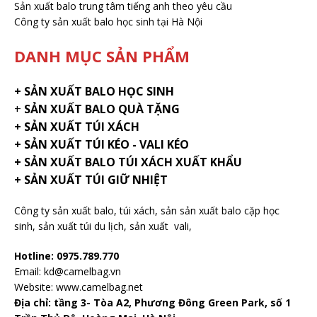
Sản xuất balo trung tâm tiếng anh theo yêu cầu
Công ty sản xuất balo học sinh tại Hà Nội
DANH MỤC SẢN PHẨM
+
SẢN XUẤT BALO HỌC SINH
+
SẢN XUẤT BALO QUÀ TẶNG
+ SẢN XUẤT TÚI XÁCH
+ SẢN XUẤT TÚI KÉO - VALI KÉO
+ SẢN XUẤT BALO TÚI XÁCH XUẤT KHẨU
+ SẢN XUẤT TÚI GIỮ NHIỆT
Công ty sản xuất balo
, túi xách, sản sản xuất balo cặp học
sinh,
sản xuất túi du lịch
,
sản xuất vali
,
Hotline: 0975.789.770
Email: kd@camelbag.vn
Website:
www.camelbag.net
Địa chỉ: tầng 3- Tòa A2, Phương Đông Green Park, số 1