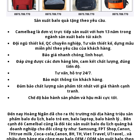
Sản xuất balo quà tặng theo yêu cầu.
Camelbag là
đơn vị
trực tiếp sản xuất
với hơn 13 năm trong
ngành sản xuất balo túi xách
Đội ngũ thiết kế, QC chuyên nghiệp, Tư vấn thiết kế, dựng mẫu
miễn phí theo yêu cầu của khách hàng.
Báo giá nhanh chóng, linh hoạt.
Đáp ứng được các đơn hàng lớn, cam kết chất lượng, đúng
tiến độ.
Tư vấn, hỗ trợ 24/7.
Bảo mật thông tin khách hàng.
Đảm bảo chất lượng sản phẩm tốt nhất với giá thành cạnh
tranh.
Chế độ bảo hành sản phẩm và hậu mãi cực tốt.
Đến nay Hoàng Ngân đã cho ra thị trường nội địa hàng triệu sản
phẩm
balo du lịch
,
balo trẻ em, balo laptop, balo hành lý…
Bên
cạnh đó
Camelbal
cũng là đối tác sản xuất balo du lịch quảng bá
doanh nghiệp cho đôi công ty như:
Samsung, FPT Shop
,Canon,
THtrue milk ,
Coca-cola,Canon, BH, TH, Viet Travel, UTravel,
…và
nhiều đơn hàng
gia công may balo OEM / ODM sản xuất balo theo