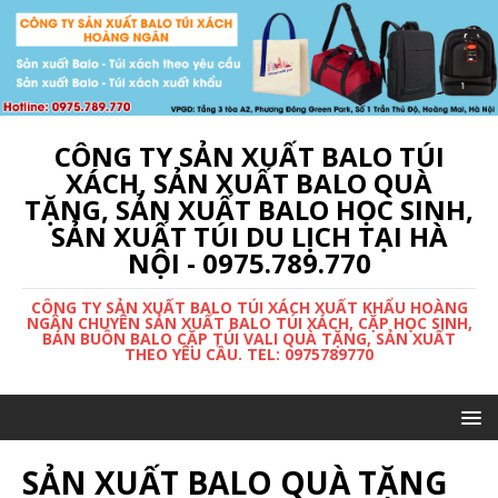
CÔNG TY SẢN XUẤT BALO TÚI
XÁCH, SẢN XUẤT BALO QUÀ
TẶNG, SẢN XUẤT BALO HỌC SINH,
SẢN XUẤT TÚI DU LỊCH TẠI HÀ
NỘI - 0975.789.770
CÔNG TY SẢN XUẤT BALO TÚI XÁCH XUẤT KHẨU HOÀNG
NGÂN CHUYÊN SẢN XUẤT BALO TÚI XÁCH, CẶP HỌC SINH,
BÁN BUÔN BALO CẶP TÚI VALI QUÀ TẶNG, SẢN XUẤT
THEO YÊU CẦU. TEL: 0975789770
SẢN XUẤT BALO QUÀ TẶNG