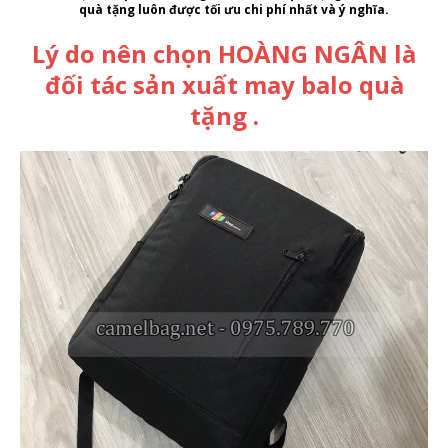
quà tặng
luôn được tối ưu chi phí nhất và ý nghĩa.
Lý do nên chọn HOÀNG NGÂN là
đối tác sản xuất may balo quà
tặng .