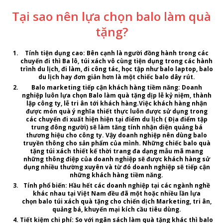
Tại sao nên lựa chọn balo làm quà
tặng?
Tính tiện dụng cao
: Bên cạnh là người đồng hành trong các
chuyến đi thì Ba lô, túi xách vô cùng tiện dụng trong các hành
trình du lịch, đi làm, đi công tác, học tập như balo laptop, balo
du lịch hay đơn giản hơn là một chiếc balo dây rút.
Balo marketing tiếp cận khách hàng tiềm năng
: Doanh
nghiệp luôn lựa chọn
Balo làm quà tặng
dịp lễ kỷ niệm, thành
lập công ty, lễ tri ân tới khách hàng.Việc khách hàng nhận
được món quà ý nghĩa thiết thực luôn được sử dụng trong
các chuyến đi xuất hiện hiện tại điểm du lịch ( Địa điểm tập
trung đông người) sẽ làm tăng tính nhận diện quảng bá
thương hiệu cho công ty. Vậy doanh nghiệp nên dùng balo
truyền thông cho sản phẩm của mình. Những chiếc balo quà
tặng túi xách thiết kế thời trang đa dạng mẫu mã mang
những thông điệp của doanh nghiệp sẽ được khách hàng sử
dụng nhiều thường xuyên và từ đó doanh nghiệp sẽ tiếp cận
những khách hàng tiềm năng.
Tính phổ biến:
Hầu hết các doanh nghiệp tại các ngành nghề
khác nhau tại Việt Nam đều đã một hoặc nhiều lần lựa
chọn
balo túi xách quà tặng
cho chiến dịch Marketing, tri ân,
quảng bá, khuyến mại kích cầu tiêu dùng.
Tiết kiệm chi phí:
So với ngân sách làm quà tặng khác thì
balo